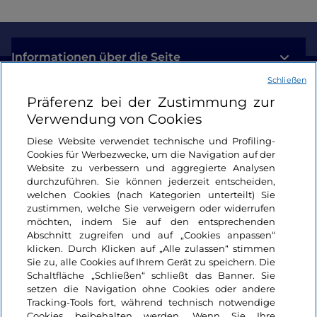
Informationen über die Seite
Schließen
Nützliche Links
Präferenz bei der Zustimmung zur
Verwendung von Cookies
Login
Diese Website verwendet technische und Profiling-
Cookies für Werbezwecke, um die Navigation auf der
Bleiben wir in Kontakt
Website zu verbessern und aggregierte Analysen
durchzuführen. Sie können jederzeit entscheiden,
welchen Cookies (nach Kategorien unterteilt) Sie
zustimmen, welche Sie verweigern oder widerrufen
möchten, indem Sie auf den entsprechenden
Abschnitt zugreifen und auf „Cookies anpassen“
klicken. Durch Klicken auf „Alle zulassen“ stimmen
Sie zu, alle Cookies auf Ihrem Gerät zu speichern. Die
Schaltfläche „Schließen“ schließt das Banner. Sie
setzen die Navigation ohne Cookies oder andere
Tracking-Tools fort, während technisch notwendige
Cookies beibehalten werden. Wenn Sie Ihre