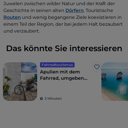
Juwelen zwischen wilder Natur und der Kraft der
Geschichte in seinen alten
Dörfern
. Touristische
Routen
und wenig begangene Ziele koexistieren in
einem Teil der Region, der bei jedem Halt bezaubert
und verzaubert.
Das könnte Sie interessieren
Fahrradtourismus
Like
Apulien mit dem
Fahrrad, umgeben
von Trulli,
Olivenbäumen und
schmucken Dörfern
3 Minuten