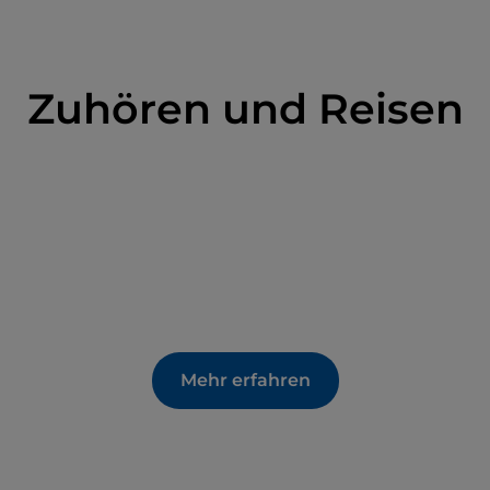
ines Komplexes von 15 Trulli erzählt das
 Siedlung. Auf der Piazza Ferdinando fällt das
s Stein, der mit Mörtel verfugt wurde und
starchitektur des 19. Jahrhunderts markiert.
Zuhören und Reisen
Mehr erfahren