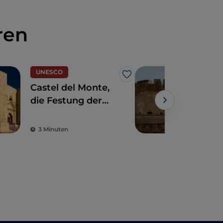
ren
UNESCO
Dörf
Like
Castel del Monte,
Arc
die Festung der
Stra
Geheimnisse in
Tag
Powe
Andria
öst
3 Minuten
10 