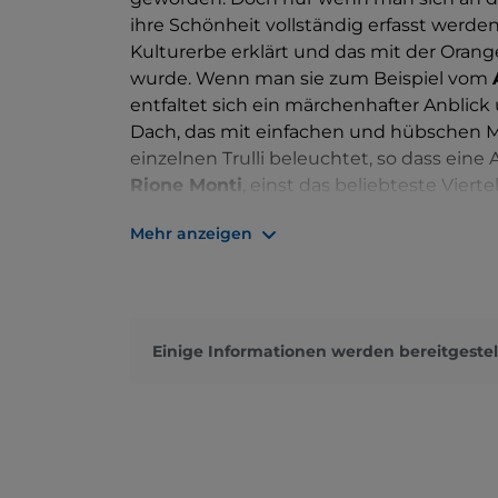
ihre Schönheit vollständig erfasst werd
Kulturerbe erklärt und das mit der Oran
wurde. Wenn man sie zum Beispiel vom
entfaltet sich ein märchenhafter Anblic
Dach, das mit einfachen und hübschen M
einzelnen Trulli beleuchtet, so dass eine 
Rione Monti
, einst das beliebteste Viert
Tourismus gewidmet ist. Vom Aussichtsp
Mehr anzeigen
zum Largo Martellotta und erreicht von d
nebeneinander liegenden Kuppeln besteht
Sant'Antonio im Stadtteil selbst nimmt di
Dorfes, hinter der Kirche der Santi Med
befindet sich der größte
Trullo von Albe
Einige Informationen werden bereitgestel
einzige mit zwei Stockwerken und ein
14 Metern, die von weiteren 12 „Zapfe
Museumshauses können Sie die Zimmer
Garten besichtigen. Abseits der Massen
in dem etwa 400 Trulli von Einheimis