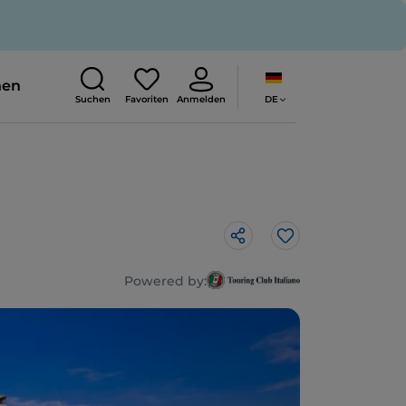
nen
DE
Suchen
Favoriten
Anmelden
Like
Powered by: