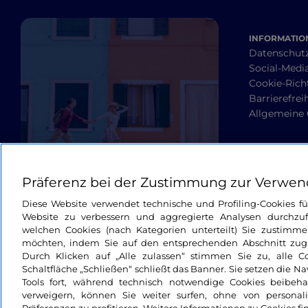
INFORMATION
Datenschut
Social-Media
Cookie-Richt
Barrierefrei
Allgemeine
Präferenz bei der Zustimmung zur Verwen
Diese Website verwendet technische und Profiling-Cookies f
Website zu verbessern und aggregierte Analysen durchzuf
welchen Cookies (nach Kategorien unterteilt) Sie zustimme
möchten, indem Sie auf den entsprechenden Abschnitt zugre
Durch Klicken auf „Alle zulassen“ stimmen Sie zu, alle C
Schaltfläche „Schließen“ schließt das Banner. Sie setzen die N
Tools fort, während technisch notwendige Cookies beibeh
verweigern, können Sie weiter surfen, ohne von personali