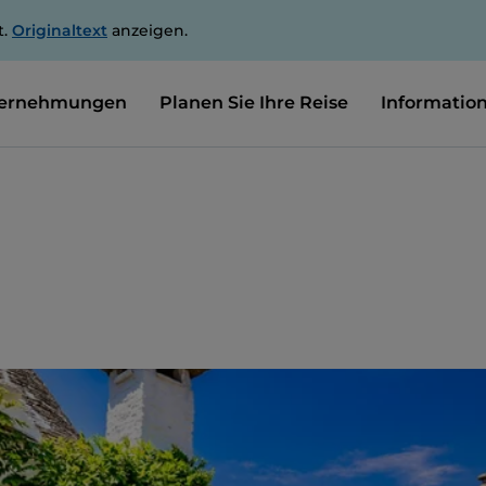
t.
Originaltext
anzeigen.
ernehmungen
Planen Sie Ihre Reise
Informatio