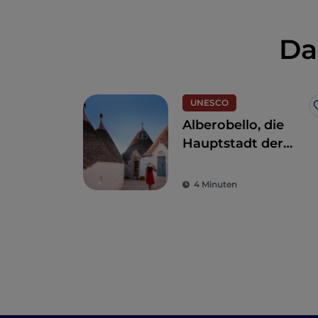
Da
UNESCO
Alberobello, die
Hauptstadt der
Trulli: Besuch in
einer
4 Minuten
märchenhaften
Welt