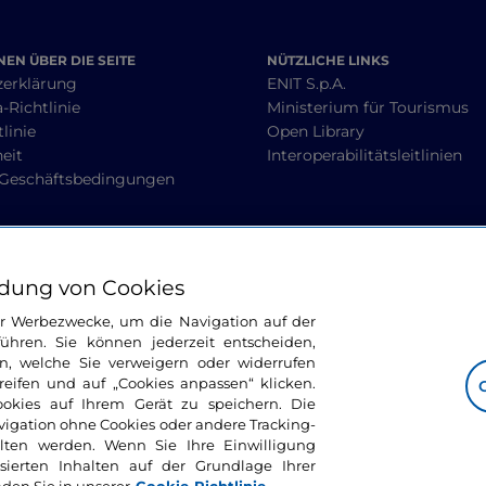
EN ÜBER DIE SEITE
NÜTZLICHE LINKS
zerklärung
ENIT S.p.A.
-Richtlinie
Ministerium für Tourismus
linie
Open Library
heit
Interoperabilitätsleitlinien
 Geschäftsbedingungen
BLEIBEN WIR IN KONTAKT
dung von Cookies
ür Werbezwecke, um die Navigation auf der
ühren. Sie können jederzeit entscheiden,
n, welche Sie verweigern oder widerrufen
ifen und auf „Cookies anpassen“ klicken.
ookies auf Ihrem Gerät zu speichern. Die
avigation ohne Cookies oder andere Tracking-
alten werden. Wenn Sie Ihre Einwilligung
sierten Inhalten auf der Grundlage Ihrer