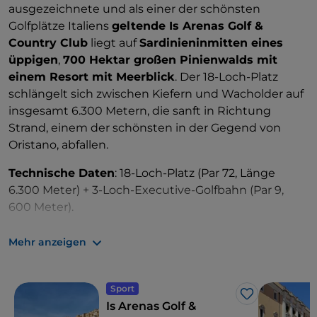
ausgezeichnete und als einer der schönsten
Golfplätze Italiens
geltende Is Arenas Golf &
Country Club
liegt auf
Sardinieninmitten eines
üppigen
,
700 Hektar großen Pinienwalds mit
einem Resort mit Meerblick
. Der 18-Loch-Platz
schlängelt sich zwischen Kiefern und Wacholder auf
insgesamt 6.300 Metern, die sanft in Richtung
Strand, einem der schönsten in der Gegend von
Oristano, abfallen.
Technische Daten
: 18-Loch-Platz (Par 72, Länge
6.300 Meter) + 3-Loch-Executive-Golfbahn (Par 9,
600 Meter).
Serviceleistungen
: Übungsparcours, Pitching Green,
Mehr anzeigen
Putting Green, Golfschule, Golfcart, Verleih für
manuelle und elektrische Trolleys, Pool, Pro-Shop,
Restaurant, Bar, Unterkunft, Beach Club.
Sport
Like
Is Arenas Golf &
Sehenswertes und Unternehmungen in der