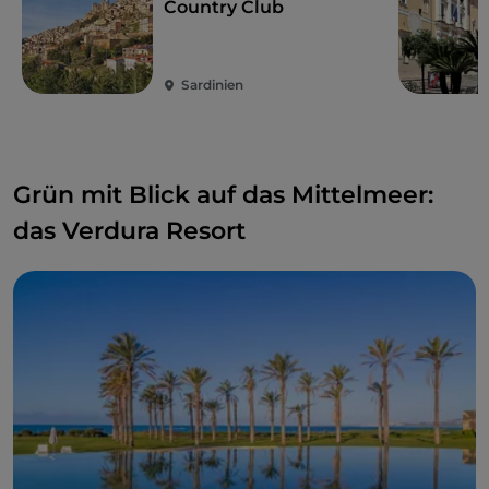
Country Club
Umgebung
: Hier finden Sie einige der schönsten
Strände
Sardiniens
(neben Is Arenas auch
Is Arutas
,
Maimoni
,
Putzu Idu
und
S'Archittu
),
Sardinien
das Archäologische
Museum von
Cabras
(20 km),
Oristano
(20 km) und die
phönizisch-punische archäologische
Ausgrabungsstätte Tharros
(30 km).
Grün mit Blick auf das Mittelmeer:
das Verdura Resort