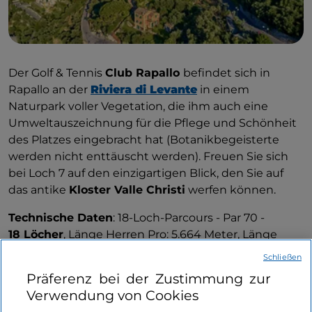
Der Golf & Tennis
Club Rapallo
befindet sich in
Rapallo an der
Riviera di Levante
in einem
Naturpark voller Vegetation, die ihm auch eine
Umweltauszeichnung für die Pflege und Schönheit
des Platzes eingebracht hat (Botanikbegeisterte
werden nicht enttäuscht werden). Freuen Sie sich
bei Loch 7 auf den einzigartigen Blick, den Sie auf
das antike
Kloster Valle Christi
werfen können.
Technische Daten
: 18-Loch-Parcours - Par 70 -
18 Löcher
, Länge Herren Pro: 5.664 Meter, Länge
Damen Pro: 4.998 Meter, Herren: CR 71,1 SR 124,
Schließen
Damen: CR 73 SR 128.
Präferenz bei der Zustimmung zur
Verwendung von Cookies
Dienstleistungen
: Putting Green, Verleih manueller