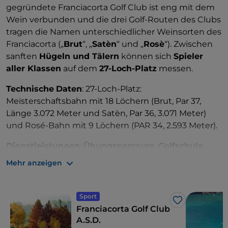
gegründete Franciacorta Golf Club ist eng mit dem
Wein verbunden und die drei Golf-Routen des Clubs
tragen die Namen unterschiedlicher Weinsorten des
Franciacorta („
Brut
“, „
Satèn
“ und „
Rosè
“). Zwischen
sanften
Hügeln und Tälern
können sich
Spieler
aller Klassen
auf dem
27-Loch-Platz
messen.
Technische
Daten
: 27-Loch-Platz:
Meisterschaftsbahn mit 18 Löchern (Brut, Par 37,
Länge 3.072 Meter und Satèn, Par 36, 3.071 Meter)
und Rosé-Bahn mit 9 Löchern (PAR 34, 2.593 Meter).
Dienstleistungen
:
Übungsparcours
,
Golfschule
,
Putting Green, Chipping Green, Golfcart- und
Mehr anzeigen
Trolleyverleih, Tennisplätze, Schwimmbäder,
Wellnessbereich, Bistro, Pro-Shop.
Sport
Sehenswertes und Unternehmungen in der
Like
Franciacorta Golf Club
Umgebung
: Lassen Sie sich die
Weinstraße
von
A.S.D.
Franciacorta
zwischen
Dörfern
,
Abteien
und