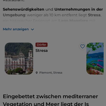
Sehenswürdigkeiten
und
Unternehmungen in der
Umgebung
: weniger als 10 km entfernt liegt
Stresa
,
ein historischer Ferienort am
Lago Maggiore
mit
einer eleganten Seepromenade. Von hier aus
Mehr anzeigen
können Sie Verbania, Arona, Angera und Baveno
erkunden. Absolut lohnenswert ist eine Fahrt mit
der Fähre oder dem Motorboot zwischen
den
Dörfer
Like
wunderschönen Borromäischen Inselndirekt vor
Stresa
Stresa.
Piemont, Stresa
Eingebettet zwischen mediterraner
Vegetation und Meer liegt der Is