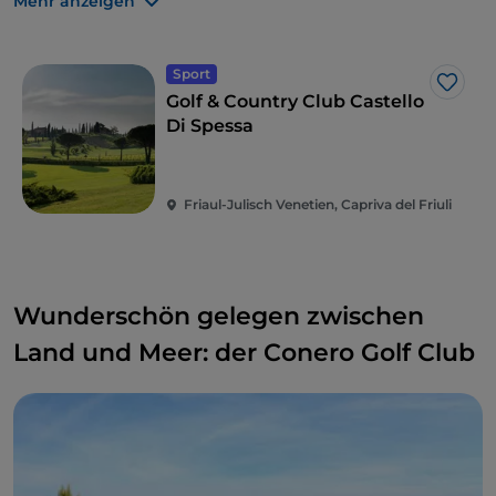
Mehr anzeigen
idealer Ausgangspunkt für interessante Radtouren
durch das Görzer Hügelland und ins benachbarte
Slowenien.
Sport
Like
Golf & Country Club Castello
Di Spessa
Friaul-Julisch Venetien, Capriva del Friuli
Wunderschön gelegen zwischen
Land und Meer: der Conero Golf Club