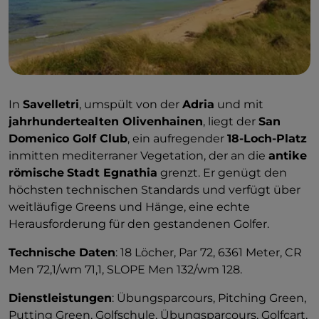
In
Savelletri
, umspült von der
Adria
und mit
jahrhundertealten Olivenhainen
, liegt der
San
Domenico Golf Club
, ein aufregender
18-Loch-Platz
inmitten mediterraner Vegetation, der an die
antike
römische
Stadt Egnathia
grenzt. Er genügt den
höchsten technischen Standards und verfügt über
weitläufige Greens und Hänge, eine echte
Herausforderung für den gestandenen Golfer.
Technische Daten
: 18 Löcher, Par 72, 6361 Meter, CR
Men 72,1/wm 71,1, SLOPE Men 132/wm 128.
Dienstleistungen
: Übungsparcours, Pitching Green,
Putting Green, Golfschule, Übungsparcours, Golfcart,