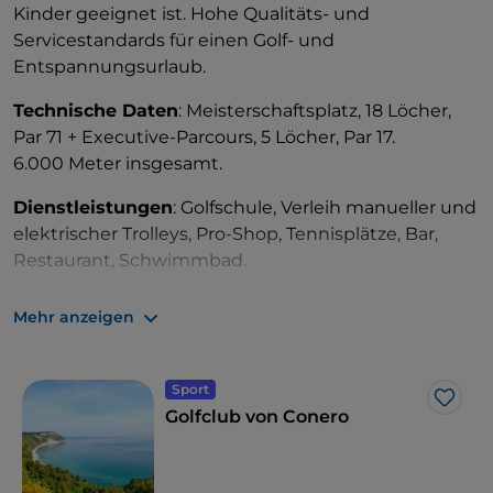
Kinder geeignet ist. Hohe Qualitäts- und
Servicestandards für einen Golf- und
Entspannungsurlaub.
Technische Daten
: Meisterschaftsplatz, 18 Löcher,
Par 71 + Executive-Parcours, 5 Löcher, Par 17.
6.000 Meter insgesamt.
Dienstleistungen
: Golfschule, Verleih manueller und
elektrischer Trolleys, Pro-Shop, Tennisplätze, Bar,
Restaurant, Schwimmbad.
Sehenswertes und Unternehmungen in der
Mehr anzeigen
Umgebung
: Das Gebiet des
Conero
umfasst
malerische Strände, die zu den schönsten an der
Adria gehören (wie Le Due Sorelle, La Vela oder der
Sport
Like
Strand von Mezzavalle) und liegt in der Nähe von
Golfclub von Conero
Kunststädten und mittelalterlichen
Dörfern
wie
Sirolo
,
Loreto
,
Osimo
und
Numana
.