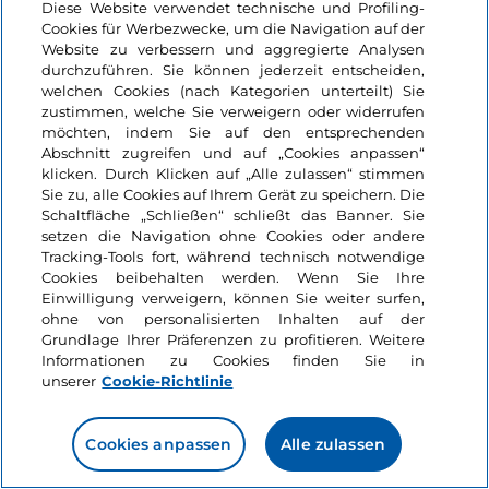
und elektrischer Trolleys, Taschenverleih, Golfschule,
Diese Website verwendet technische und Profiling-
Tennisplätze, Restaurant.
Cookies für Werbezwecke, um die Navigation auf der
Website zu verbessern und aggregierte Analysen
Sehenswertes und Unternehmungen in der
durchzuführen. Sie können jederzeit entscheiden,
welchen Cookies (nach Kategorien unterteilt) Sie
Umgebung
: Von Rapallo aus, einem beliebten
zustimmen, welche Sie verweigern oder widerrufen
Badeort, beginnt die „
Promenade der Küsse
“, eine
möchten, indem Sie auf den entsprechenden
Mehr anzeigen
8 km lange Wanderung entlang eines der
Abschnitt zugreifen und auf „Cookies anpassen“
schönsten Meeresabschnitte Liguriens
, die
klicken. Durch Klicken auf „Alle zulassen“ stimmen
Sie zu, alle Cookies auf Ihrem Gerät zu speichern. Die
nach
Portofino führt
, die Gegend ist auch reich an
Dörfer
Schaltfläche „Schließen“ schließt das Banner. Sie
Like
Kirchen und Klöstern, kleinen historischen Dörfern
Portofino
setzen die Navigation ohne Cookies oder andere
und schönen Stränden.
Tracking-Tools fort, während technisch notwendige
Cookies beibehalten werden. Wenn Sie Ihre
Einwilligung verweigern, können Sie weiter surfen,
ohne von personalisierten Inhalten auf der
Ligurien, Portofino
Grundlage Ihrer Präferenzen zu profitieren. Weitere
Informationen zu Cookies finden Sie in
unserer
Cookie-Richtlinie
Mitten im Grünen an den Hängen
Cookies anpassen
Alle zulassen
des Schlossberges: Antognolla Golf