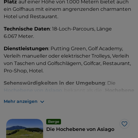
Platz
auf einer Höhe von 1.000 Metern bietet auch
ein Golfhaus mit einem angrenzenden charmanten
Hotel und Restaurant.
Technische Daten
: 18-Loch-Parcours, Länge
6.067 Meter.
Dienstleistungen
: Putting Green, Golf Academy,
Verleih manueller oder elektrischer Trolleys, Verleih
von Taschen und Golfschlägern, Golfcar, Restaurant,
Pro-Shop, Hotel.
Sehenswürdigkeiten in der Umgebung
: Die
Hochebene von Asiago
, bekannt als die „
Hochebene
der sieben Gemeinden
“, ist der perfekte Ort, um
Mehr anzeigen
sich dem Wandern und Mountainbiken zu widmen.
Dies ist dank der zahlreichen verfügbaren Pfade
möglich. In der Gegend gibt es auch ein
Berge
Like
interessantes
Museum über den Ersten Weltkrieg
.
Die Hochebene von Asiago