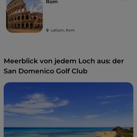
Rom
Romani zu bieten haben
, von historischen
Dörfern
bis hin zu leckeren traditionellen lokalen
Gerichten
.
Latium, Rom
Meerblick von jedem Loch aus: der
San Domenico Golf Club