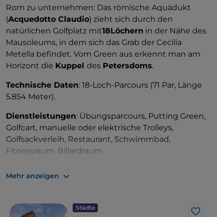
Rom zu unternehmen: Das römische Aquädukt
(
Acquedotto Claudio
) zieht sich durch den
natürlichen Golfplatz mit
18Löchern
in der Nähe des
Mausoleums, in dem sich das Grab der Cecilia
Metella befindet. Vom Green aus erkennt man am
Horizont die
Kuppel
des
Petersdoms
.
Technische Daten
: 18-Loch-Parcours (71 Par, Länge
5.854 Meter).
Dienstleistungen
: Übungsparcours, Putting Green,
Golfcart, manuelle oder elektrische Trolleys,
Golfsackverleih, Restaurant, Schwimmbad,
Fitnessraum, Billardraum.
Sehenswürdigkeiten und Unternehmungen in der
Mehr anzeigen
Gegend
: Ein
Golfurlaub
hier ist eine ideale
Gelegenheit, die Wunder zu
entdecken,
die das
Zentrum von Rom
(weniger als 10 km entfernt), aber
Städte
Like
auch die Hügel und das Gebiet um die
Castelli