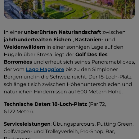
In einer
unberührten Naturlandschaft
zwischen
jahrhundertealten Eichen
-,
Kastanien-
und
Weidenwäldern
in einer sonnigen Lage auf den
Hügeln über Stresa liegt der
Golf Des Iles
Borromées
und
erfreut sich seines Panoramablickes,
der vom
Lago Maggiore
bis zu den Simploner
Bergen und in die Schweiz reicht. Der 18-Loch-Platz
schlängelt sich zwischen Höhenunterschieden und
natürlichen Hindernissen auf 600 Metern Höhe.
Technische Daten
:
18-Loch-Platz
(Par 72,
6.122 Meter).
Serviceleistungen
: Übungsparcours, Putting Green,
Golfwagen- und Trolleyverleih, Pro-Shop, Bar,
Restaurant.