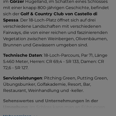
im
Görzer
Hügelland, im Schatten eines Schlosses
mit einer knapp 800-jährigen Geschichte, befindet
sich der
Golf & Country Club von Castello di
Spessa
. Der 18-Loch-Platz öffnet sich auf drei
verschiedene Landschaften mit verschiedenen
Fairways, die von einer reichen und faszinierenden
Vegetation zwischen Weinbergen, Olivenbäumen,
Brunnen und Gewässern umgeben sind.
Technische Daten
: 18-Loch-Parcours, Par 71, Länge
5.460 Meter, Herren: CR 69,4 - SR 133, Damen: CR
72,6 - SR 127.
Serviceleistungen
: Pitching Green, Putting Green,
Übungsbunker, Golfakademie, Resort, Bar,
Restaurant, Weinhandlung und -keller.
Sehenswertes und Unternehmungen in der
Umgebung
: Im Schloss kann man an Führungen
und Weinverkostungen teilnehmen, es ist auch ein