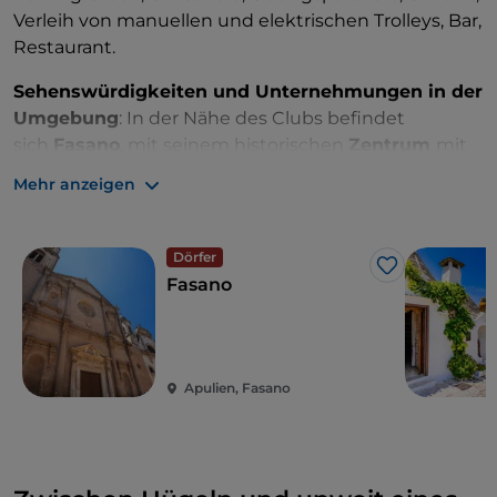
Verleih von manuellen und elektrischen Trolleys, Bar,
Restaurant.
Sehenswürdigkeiten und Unternehmungen in der
Umgebung
: In der Nähe des Clubs befindet
sich
Fasano
, mit seinem historischen
Zentrum
mit
Häusern
aus
weißem Kalkstein
und
Mehr anzeigen
wunderschönen Stränden
,
dem Archäologischen
Park Egnazia
, den
Thermen
von Torre Canne
und dem Valle d'Itria, mit
Dörfer
Like
bekannten Orten wie
Alberobello
und
Ostuni
.
Fasano
Apulien, Fasano