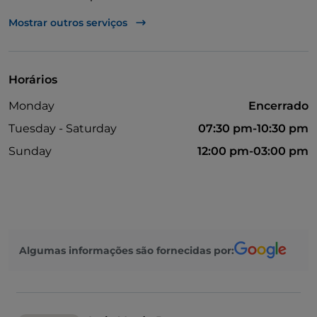
Apple Pay
Mostrar outros serviços
Casa de banho para pessoas com deficiência
Multibanco
Horários
Jantar com espetáculo
Monday
Encerrado
Cocktail
Tuesday - Saturday
07:30 pm-10:30 pm
Fala-se inglês
Sunday
12:00 pm-03:00 pm
Menu infantil
Parque de estacionamento
Piscina
Mesas de exterior
Algumas informações são fornecidas por:
Visa
Wi-Fi