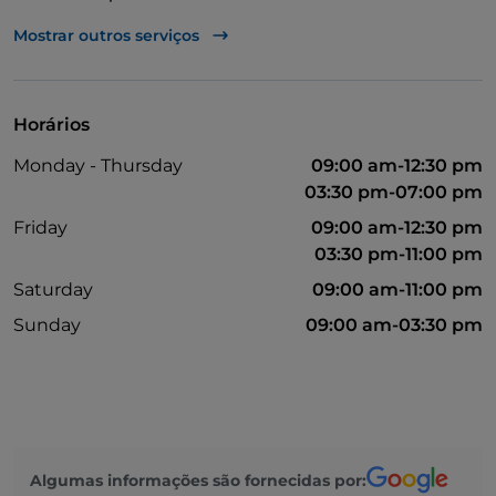
Takeaway
Mostrar outros serviços
Casa de banho para pessoas com deficiência
Multibanco
Horários
Fala-se inglês
Monday - Thursday
09:00 am-12:30 pm
Mastercard
03:30 pm-07:00 pm
Menu infantil
Friday
09:00 am-12:30 pm
03:30 pm-11:00 pm
Não fumadores
Saturday
09:00 am-11:00 pm
PayPal
Sunday
09:00 am-03:30 pm
Parque de estacionamento
Piscina
Mesas de exterior
Visa
Algumas informações são fornecidas por: