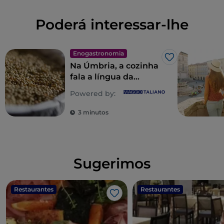
Poderá interessar-lhe
Enogastronomia
Gosto
Na Úmbria, a cozinha
fala a língua da
natureza
Powered by:
3 minutos
Sugerimos
Restaurantes
Restaurantes
Gosto