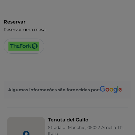
Visa
Acesso para pessoas com deficiência
Reservar
Animais permitidos
Reservar uma mesa
Casa de banho para pessoas com deficiência
Fala-se inglês
Menu infantil
Área de fumadores
Wi-Fi
Algumas informações são fornecidas por:
Tenuta del Gallo
Strada di Macchie, 05022 Amelia TR,
Italia