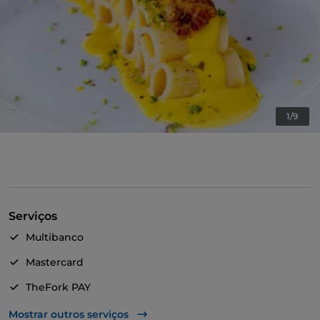
1/9
Serviços
Multibanco
Mastercard
TheFork PAY
UnionPay via TheFork PAY
Mostrar outros serviços