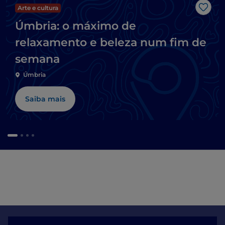
Arte e cultura
Gost
Úmbria: o máximo de
relaxamento e beleza num fim de
semana
Úmbria
Saiba mais