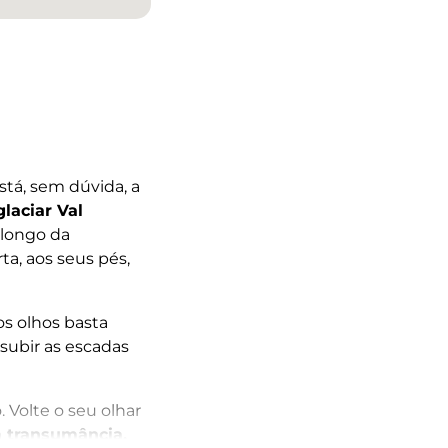
stá, sem dúvida, a
glaciar Val
 longo da
a, aos seus pés,
s olhos basta
subir as escadas
 Volte o seu olhar
 transumância,