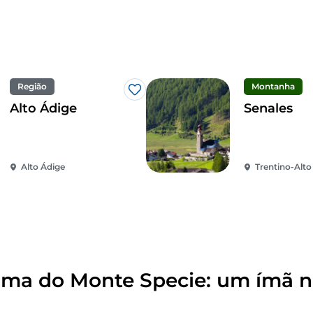
gráfica
natural entre os territórios italiano e austríaco. Se 
rmente limpo, poderá até vislumbrar o Adriático.
Região
Montanha
Gosto
Alto Ádige
Senales
Alto Ádige
Trentino-Alto
rma do Monte Specie: um ímã n