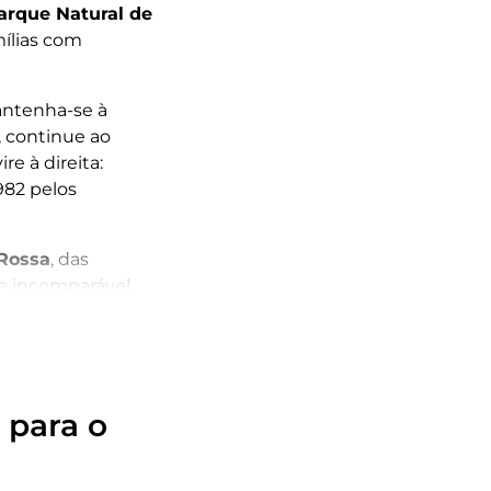
rque Natural de
mílias com
antenha-se à
o, continue ao
vire à direita:
982 pelos
Rossa
, das
e incomparável.
 para o