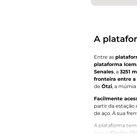
A platafo
Entre as
platafo
plataforma Icem
Senales
, a
3251 m
fronteira entre a 
de
Ötzi
, a múmia
Facilmente acess
partir da estaçã
de aço. À sua fren
A plataforma tem 
para o
Glaciar Gi