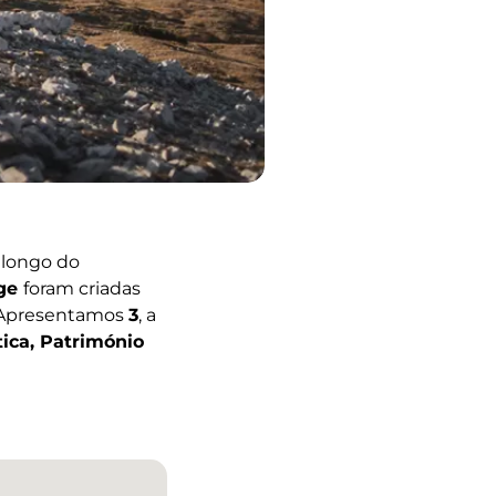
o longo do
ige
foram criadas
. Apresentamos
3
, a
ica, Património