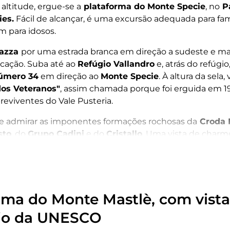
altitude, ergue-se a
plataforma do Monte Specie
, no
Pa
ies.
Fácil de alcançar, é uma excursão adequada para fa
m para idosos.
iazza
por uma estrada branca em direção a sudeste e m
rcação. Suba até ao
Refúgio Vallandro
e, atrás do refúgi
número 34
em direção ao
Monte Specie
. À altura da sela, 
dos Veteranos"
, assim chamada porque foi erguida em 1
eviventes do Vale Pusteria.
e admirar as imponentes formações rochosas da
Croda 
sto
, do
Grupo Cadini
e do
Cristallo
. Uma vista de charm
rma do Monte Mastlè, com vista
io da UNESCO