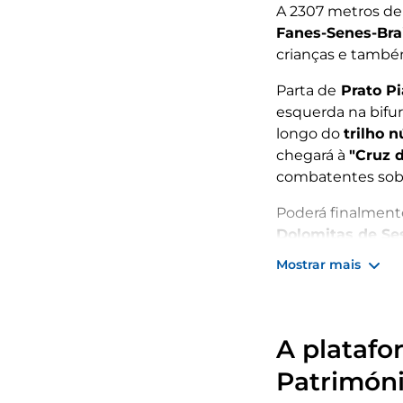
A 2307 metros de 
Fanes-Senes-Bra
crianças e també
Parta de
Prato P
esquerda na bifu
longo do
trilho 
chegará à
"Cruz 
combatentes sobr
Poderá finalment
Dolomitas de Se
Mostrar mais
A platafo
Patrimón