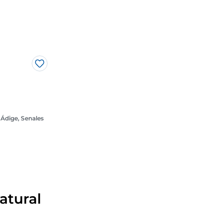
tiver sorte e o ar
Gosto
 Ádige, Senales
atural