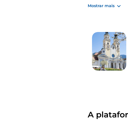
uma bacia hidro
Mostrar mais
estiver particula
A platafo