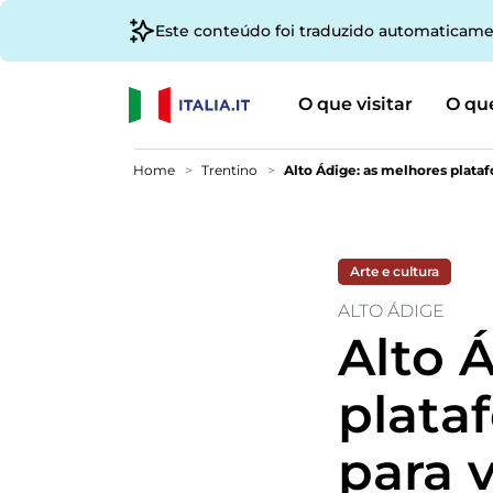
Este conteúdo foi traduzido automaticame
O que visitar
O que
Home
Trentino
Alto Ádige: as melhores plat
Arte e cultura
ALTO ÁDIGE
Alto 
plata
para 