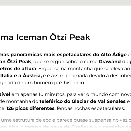
rma Iceman Ötzi Peak
rmas panorâmicas mais espetaculares do Alto Ádige
e
an Ötzi Peak
, que se ergue sobre o cume
Grawand
do
etros de altura
. Ergue-se na montanha que se eleva ao
Itália e a Áustria,
e é assim chamada devido à descobert
 gelada de um homem pré-histórico.
ível
em apenas 10 minutos, para ver o mundo com novo
o de montanha do
teleférico do Glaciar de Val Senales
e 
te,
126 picos diferentes
, fendas, rochas espetaculares.
uma estrutura de aço e parece quase suspensa no vazio.
ogo Alto
, o
campo de neve de Similaun
e o
caminho da