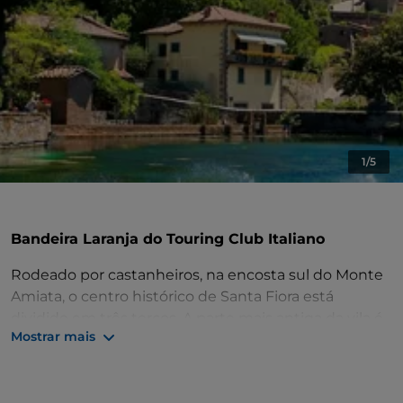
1/5
Bandeira Laranja do Touring Club Italiano
Rodeado por castanheiros, na encosta sul do Monte
Amiata, o centro histórico de Santa Fiora está
dividido em três terços. A parte mais antiga da vila é
Mostrar mais
o terço de Castello, com restos de edifícios
aldobrandianos, depois passa-se pela Porticciola para
chegar ao terço de Borgo, onde se encontrava o