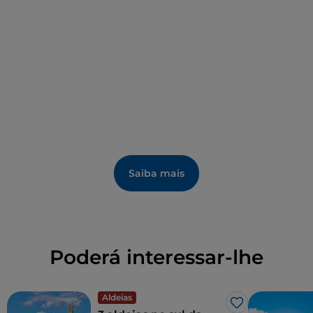
Flora e Lucilla
realiza-se no último domingo de
julho, enquanto no outono há espaço para o
festival do cogumelo
e o do
castanheiro de Santa
Fiora.
Saiba mais
Poderá interessar-lhe
Aldeias
Gosto