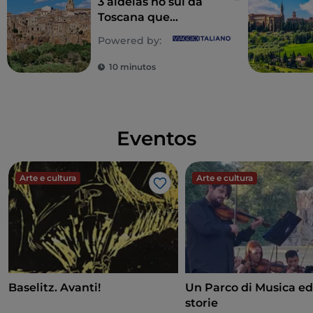
3 aldeias no sul da
Toscana que
merecem ser
Powered by:
visitadas
10 minutos
Eventos
Arte e cultura
Arte e cultura
Gosto
Baselitz. Avanti!
Un Parco di Musica ed
storie