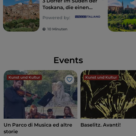
3 Dörfer im Süden der
Toskana, die einen
Besuch wert sind
Powered by:
10 Minuten
Events
Kunst und Kultur
Kunst und Kultur
Like
Un Parco di Musica ed altre
Baselitz. Avanti!
storie