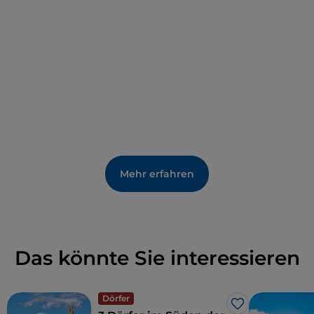
Veranstaltungen gehören das
Sommerfestival
Santa Fiora
in musica, der
Palio delle Sante Flora e
Lucilla
am letzten Sonntag im Juli und im Herbst
das
Pilzfest
und das
Fest der Maronen
von Santa
Fiora.
Mehr erfahren
Das könnte Sie interessieren
Dörfer
Like