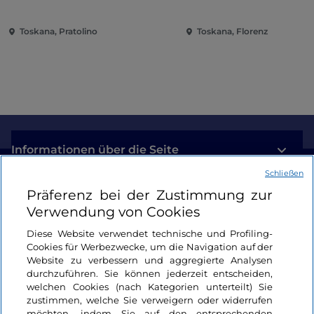
Toskana, Pratolino
Toskana, Florenz
Informationen über die Seite
Schließen
Nützliche Links
Präferenz bei der Zustimmung zur
Verwendung von Cookies
Login
Diese Website verwendet technische und Profiling-
Cookies für Werbezwecke, um die Navigation auf der
Bleiben wir in Kontakt
Website zu verbessern und aggregierte Analysen
durchzuführen. Sie können jederzeit entscheiden,
welchen Cookies (nach Kategorien unterteilt) Sie
zustimmen, welche Sie verweigern oder widerrufen
möchten, indem Sie auf den entsprechenden