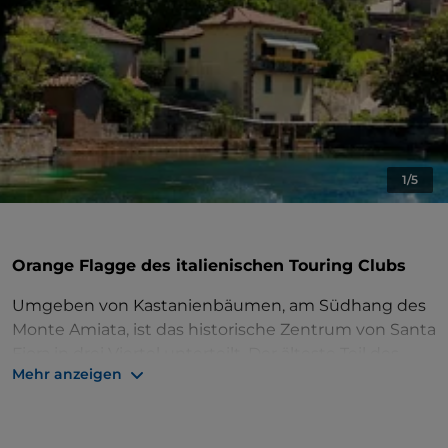
1/5
Orange Flagge des italienischen Touring Clubs
Umgeben von Kastanienbäumen, am Südhang des
Monte Amiata, ist das historische Zentrum von Santa
Fiora in drei Viertel unterteilt. Der älteste Teil des
Mehr anzeigen
Dorfes ist das Terziere Castello mit den Überresten
der aldobrandesischen Gebäude, dann geht es
durch die Porticciola zum Terziere Borgo, wo sich das