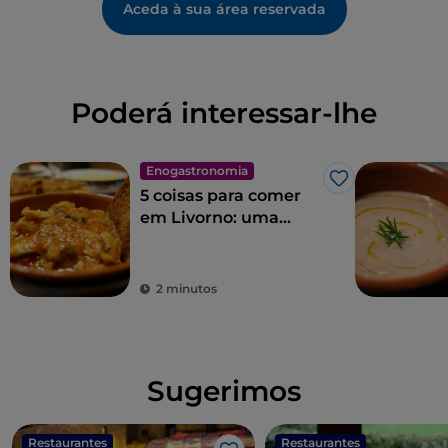
Aceda à sua área reservada
Poderá interessar-lhe
Enogastronomia
Gosto
5 coisas para comer
em Livorno: uma
viagem culinária pela
cidade de Modigliani
2 minutos
Sugerimos
Restaurantes
Restaurantes