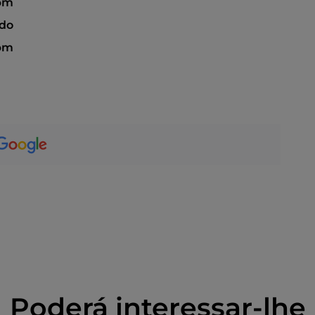
pm
ado
 pm
Poderá interessar-lhe