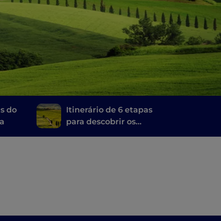
as do
Itinerário de 6 etapas
ra
para descobrir os
vinhos da Toscana, do
Brunello di Montalcino
ao Chianti