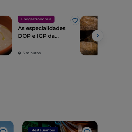
Enogastronomia
Eno
Gosto
As especialidades
A r
DOP e IGP da
Tos
Toscana
piz
Gue
3 minutos
3 m
Restaurantes
Restaura