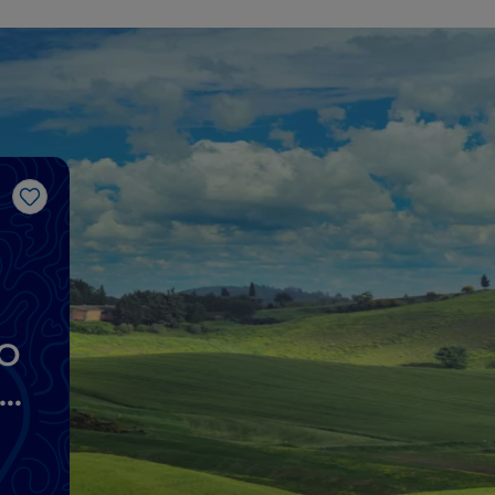
Gosto
"O
de