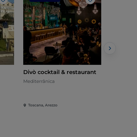
Gosto
Gosto
Divò cocktail & restaurant
LA BRAC
Mediterrânica
Toscana - 
Toscana, Arezzo
Toscana, Ar