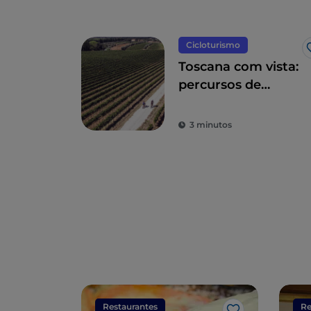
Cicloturismo
Toscana com vista:
percursos de
bicicleta entre
vistas
3 minutos
deslumbrantes
Restaurantes
Re