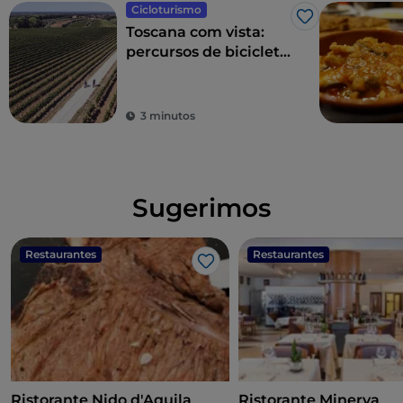
Cicloturismo
Gosto
Toscana com vista:
percursos de bicicleta
entre vistas
deslumbrantes
3 minutos
Sugerimos
Restaurantes
Restaurantes
Gosto
Ristorante Nido d'Aquila
Ristorante Minerva