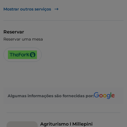
UnionPay via TheFork PAY
Mostrar outros serviços
Visa
Animais permitidos
Reservar
Cocktail
Reservar uma mesa
Fala-se inglês
Menu infantil
Wi-Fi
Algumas informações são fornecidas por:
Agriturismo I Millepini