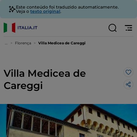
Este conteúdo foi traduzido automaticamente.
Veja o
texto original
.
...
Florença
Villa Medicea de Careggi
Villa Medicea de
Gos
Careggi