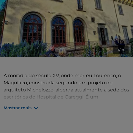
1/10
A moradia do século XV, onde morreu Lourenço, o
Magnífico, construída segundo um projeto do
arquiteto Michelozzo, alberga atualmente a sede dos
escritórios do Hospital de Careggi. É um
monumento aberto aos visitantes, que podem
Mostrar mais
receber um folheto com informações históricas em
italiano e inglês. A vila ainda conserva as linhas
arquitetónicas originais e as decorações pictóricas do
século XVII.