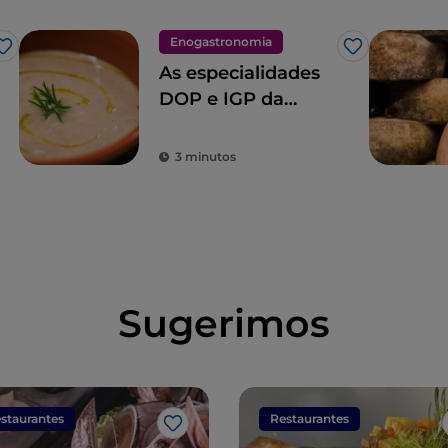
Enogastronomia
Gosto
Gosto
As especialidades
DOP e IGP da
Toscana
3 minutos
Sugerimos
staurantes
Restaurantes
Gosto