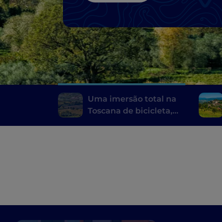
Uma imersão total na
Toscana de bicicleta,
entre Val di Chiana, Val
d'Elsa e Crete Senesi