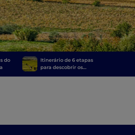
as do
Itinerário de 6 etapas
ra
para descobrir os
vinhos da Toscana, do
Brunello di Montalcino
ao Chianti