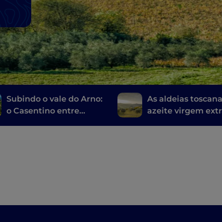
Subindo o vale do Arno:
As aldeias toscan
o Casentino entre
azeite virgem ext
natureza intocada,
castelos medievais e
lugares do espírito