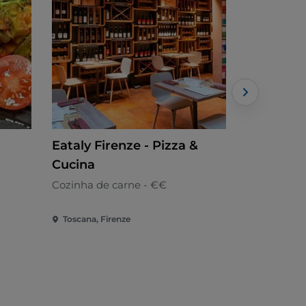
Eataly Firenze - Pizza &
Forno Gar
Cucina
Mediterrâni
Cozinha de carne - €€
Toscana, Firenze
Toscana, Fi