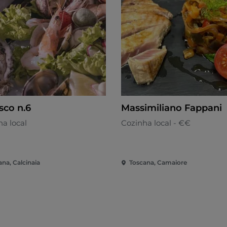
sco n.6
Massimiliano Fappani
a local
Cozinha local - €€
ana, Calcinaia
Toscana, Camaiore