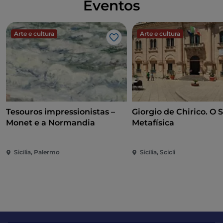
Eventos
Arte e cultura
Arte e cultura
Gosto
Tesouros impressionistas –
Giorgio de Chirico. O 
Monet e a Normandia
Metafísica
Sicília, Palermo
Sicília, Scicli