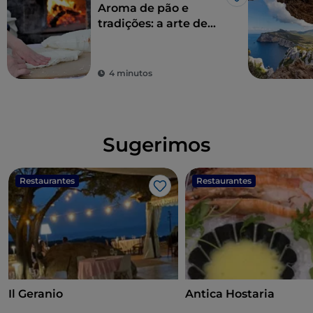
Gosto
Aroma de pão e
tradições: a arte de
fazer pão na
Sardenha
4 minutos
Sugerimos
Restaurantes
Restaurantes
Gosto
Il Geranio
Antica Hostaria