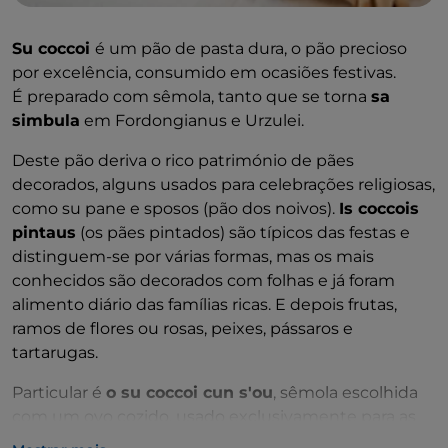
Su coccoi
é um pão de pasta dura, o pão precioso
por excelência, consumido em ocasiões festivas.
É preparado com sêmola, tanto que se torna
sa
simbula
em Fordongianus e Urzulei.
Deste pão deriva o rico património de pães
decorados, alguns usados para celebrações religiosas,
como su pane e sposos (pão dos noivos).
Is coccois
pintaus
(os pães pintados) são típicos das festas e
distinguem-se por várias formas, mas os mais
conhecidos são decorados com folhas e já foram
alimento diário das famílias ricas. E depois frutas,
ramos de flores ou rosas, peixes, pássaros e
tartarugas.
Particular é
o su coccoi cun s'ou
, sêmola escolhida
com um ovo cozido, usado exclusivamente para as
festividades da Páscoa. Sa coccoi prena, o pão de