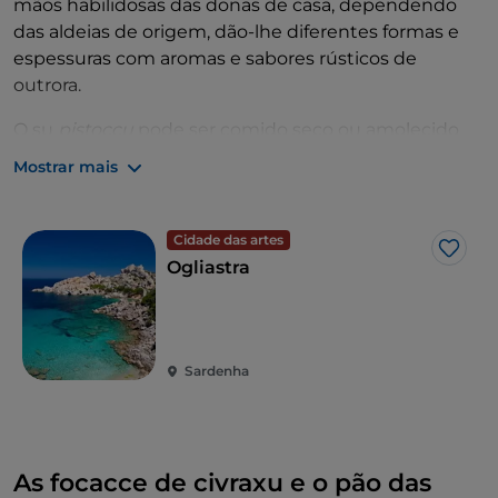
mãos habilidosas das donas de casa, dependendo
das aldeias de origem, dão-lhe diferentes formas e
espessuras com aromas e sabores rústicos de
outrora.
O su
pistoccu
pode ser comido seco ou amolecido
com água, para acompanhar presunto, bacon,
Mostrar mais
guanciale ou queijo pecorino.
Outro pão fino, mas muito mais macio, é a
spianata
,
Cidade das artes
típica de Ozieri, com algumas variações: em Busachi
Gost
Ogliastra
e Bonorva é chamado
su zichi
, em Logudoro é
sa
fresa
.
Em qualquer caso, tem a forma de uma schiacciata
redonda fina cozida duas vezes no forno muito
Sardenha
quente.
Também da spianata deriva um prato famoso, a
suppa cuata
, típica de Gallura.
As focacce de civraxu e o pão das