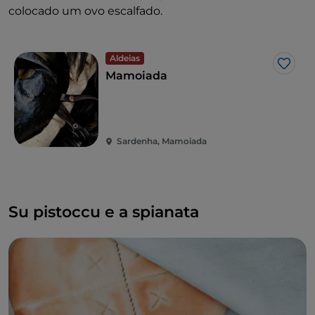
colocado um ovo escalfado.
Aldeias
Gost
Mamoiada
Sardenha, Mamoiada
Su pistoccu e a spianata