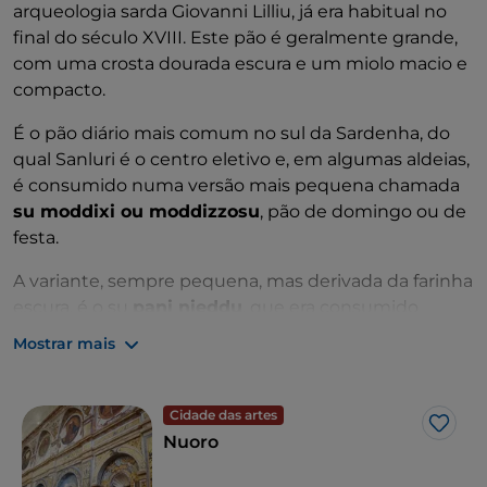
arqueologia sarda Giovanni Lilliu, já era habitual no
final do século XVIII. Este pão é geralmente grande,
com uma crosta dourada escura e um miolo macio e
compacto.
É o pão diário mais comum no sul da Sardenha, do
qual Sanluri é o centro eletivo e, em algumas aldeias,
é consumido numa versão mais pequena chamada
su moddixi ou moddizzosu
, pão de domingo ou de
festa.
A variante, sempre pequena, mas derivada da farinha
escura, é o su
pani nieddu
, que era consumido
principalmente pelos camponeses e era considerado
Mostrar mais
o pão dos pobres. Um pão que não se encontra
apenas no sul da Sardenha, mas que é produzido
com o nome de
pão tundu
também em Thiesi, em
Cidade das artes
Gost
Logudoro, território onde é típico o pão mais fino,
Nuoro
longo e perfurado, chamado pão segadu.