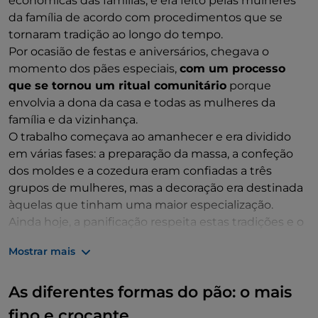
económicas das famílias, e era feito pelas mulheres
da família de acordo com procedimentos que se
tornaram tradição ao longo do tempo.
Por ocasião de festas e aniversários, chegava o
momento dos pães especiais,
com um processo
que se tornou um ritual comunitário
porque
envolvia a dona da casa e todas as mulheres da
família e da vizinhança.
O trabalho começava ao amanhecer e era dividido
em várias fases: a preparação da massa, a confeção
dos moldes e a cozedura eram confiadas a três
grupos de mulheres, mas a decoração era destinada
àquelas que tinham uma maior especialização.
Ainda hoje, a panificação respeita estas tradições e o
ingrediente essencial continua a ser a
levedura mãe
,
Mostrar mais
chamada
frammentu
ou
madrighe
.
As diferentes formas do pão: o mais
fino e crocante