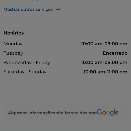
Takeaway
Mostrar outros serviços
Multibanco
Karaoke
Horários
Não fumadores
Monday
10:00 am-09:00 pm
Parque de estacionamento
Tuesday
Encerrado
Menu infantil
Wednesday - Friday
10:00 am-09:00 pm
PayPal
Saturday - Sunday
10:00 am-11:00 pm
Salão de dança
Mesas de exterior
Visa
Algumas informações são fornecidas por: