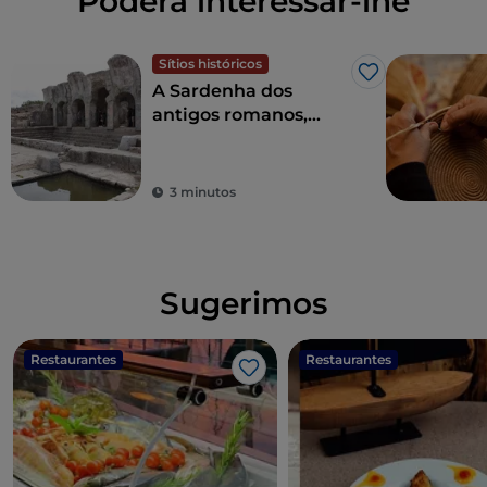
Poderá interessar-lhe
Sítios históricos
Gosto
A Sardenha dos
antigos romanos,
entre termas,
anfiteatros e antigas
colónias
3 minutos
Sugerimos
Restaurantes
Restaurantes
Gosto