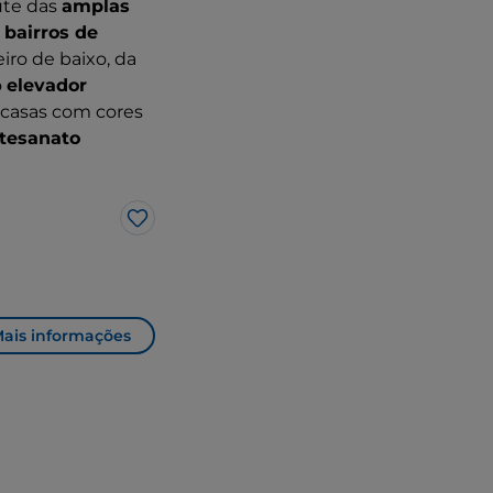
ute das
amplas
 bairros de
iro de baixo, da
o
elevador
s casas com cores
rtesanato
Gosto
ais informações