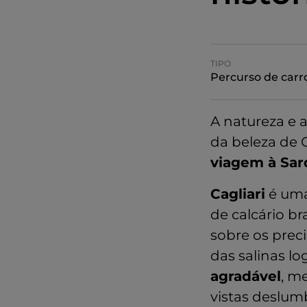
TIPO
Percurso de carr
A natureza e 
da beleza de C
viagem à Sa
Cagliari
é uma
de calcário b
sobre os prec
das salinas lo
agradável
, m
vistas deslum