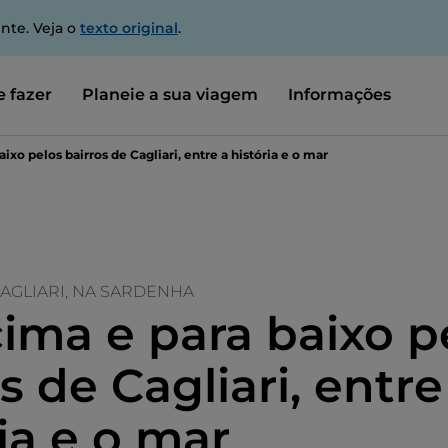
nte. Veja o
texto original
.
 fazer
Planeie a sua viagem
Informações
ixo pelos bairros de Cagliari, entre a história e o mar
CAGLIARI, NA SARDENHA
cima e para baixo p
s de Cagliari, entre
ia e o mar