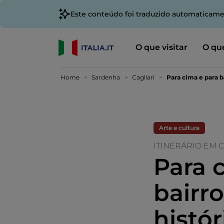
Este conteúdo foi traduzido automaticame
O que visitar
O que
Home
Sardenha
Cagliari
Para cima e para ba
Arte e cultura
ITINERÁRIO EM 
Para 
bairro
histór