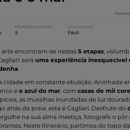
Powere
NÚMERO DE ETAPAS
DIFICULDADE
o
5
Fácil
a arte encontram-se nestas
5 etapas
, vislumb
agliari: será
uma experiência inesquecível 
rdenha
.
 cidade em constante ebulição. Aninhada en
ranco e
o azul do mar
, com
casas de mil cor
ipícios, as muralhas inundadas de luz dourad
go atrás da praia: esta é Cagliari. Desfrute do
ergulhe na sua alma mestiça, fotografe o pôr 
brantes. Neste itinerário, partimos do topo d