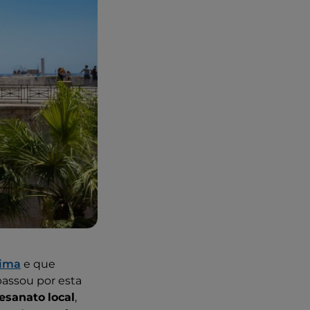
cima
e que
passou por esta
tesanato
local
,