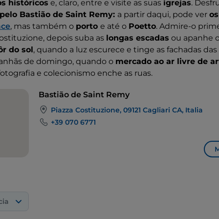
os históricos
e, claro, entre e visite as suas
igrejas
. Desfr
pelo Bastião de Saint Remy:
a partir daqui, pode ver
os
ce
, mas também o
porto
e até o
Poetto
. Admire-o prime
ostituzione, depois suba as
longas escadas
ou apanhe 
ôr do sol
, quando a luz escurece e tinge as fachadas da
manhãs de domingo, quando o
mercado ao ar livre de a
, fotografia e colecionismo enche as ruas.
Bastião de Saint Remy
Piazza Costituzione, 09121 Cagliari CA, Italia
+39 070 6771
M
cia