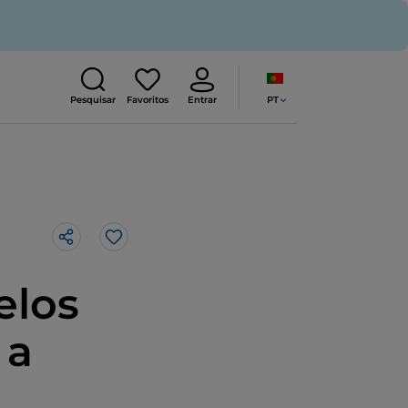
PT
Pesquisar
Favoritos
Entrar
Gosto
elos
 a