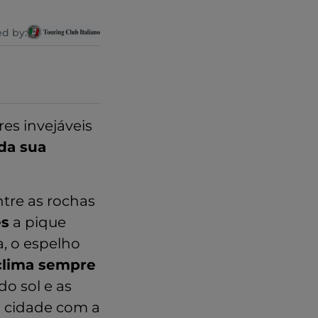
d by:
res invejáveis
da sua
tre as rochas
es
a pique
a, o espelho
clima sempre
do sol e as
a cidade com a