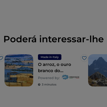
Poderá interessar-lhe
Made in Italy
Gosto
Gosto
O arroz, o ouro
branco do
Piemonte
Powered by:
3 minutos