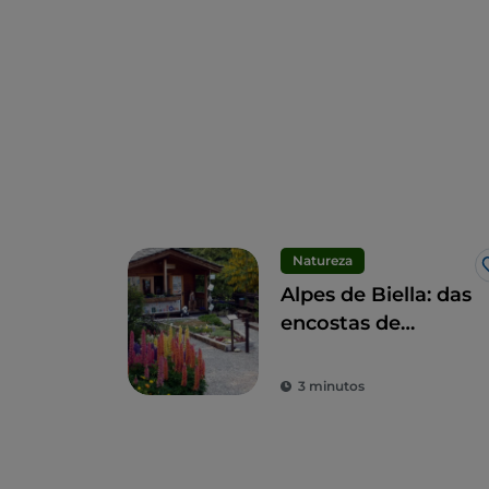
Natureza
Alpes de Biella: das
encostas de
Bielmonte ao
Monte Sacro de
3 minutos
Oropa