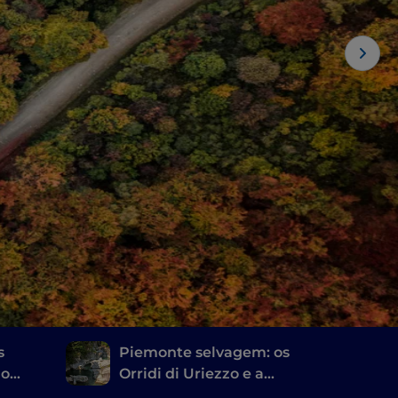
s
Piemonte selvagem: os
 o
Orridi di Uriezzo e a
cascata do Toce