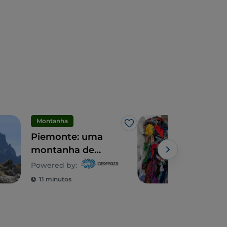
Montanha
Made
Gosto
Piemonte: uma
Biel
montanha de
Man
experiências
Itál
Powered by:
Powe
11 minutos
3 m