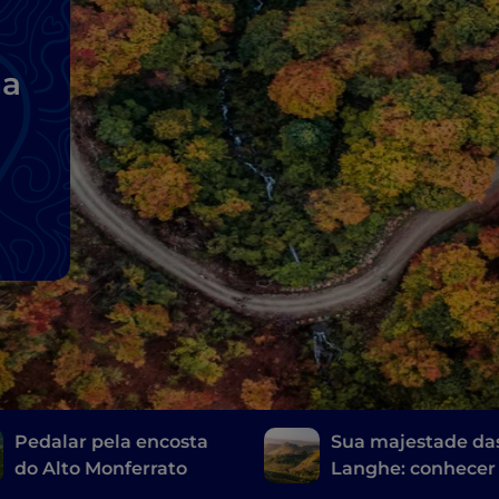
na
Pedalar pela encosta
Sua majestade da
do Alto Monferrato
Langhe: conhecer
Barolo de Vespa