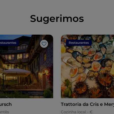
Sugerimos
staurantes
Restaurantes
Gosto
ursch
Trattoria da Cris e Mer
ntês
Cozinha local - €