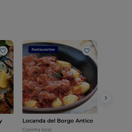
Restaurantes
Restaura
Gosto
Gosto
y
Locanda del Borgo Antico
Locanda D
Cozinha local
Cozinha loc