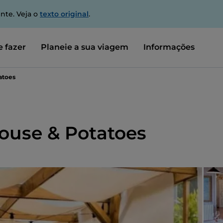
nte. Veja o
texto original
.
 fazer
Planeie a sua viagem
Informações
atoes
House & Potatoes