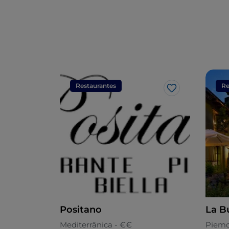
Restaurantes
Re
Gosto
Positano
La B
Mediterrânica - €€
Piemo