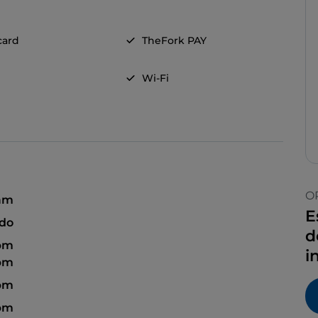
card
TheFork PAY
Wi-Fi
O
 am
E
ado
d
 pm
i
 pm
 pm
 pm