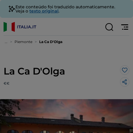
Este conteúdo foi traduzido automaticamente.
Veja o
texto original
.
...
Piemonte
La Ca D'Olga
La Ca D'Olga
Gos
€€