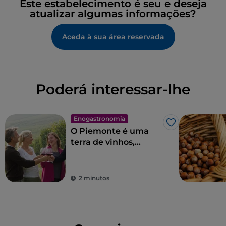
Este estabelecimento é seu e deseja
atualizar algumas informações?
Aceda à sua área reservada
Poderá interessar-lhe
Enogastronomia
Gosto
O Piemonte é uma
terra de vinhos,
espumantes, grappas
e licores
extraordinários
2 minutos