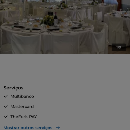
1/9
Serviços
Multibanco
Mastercard
TheFork PAY
UnionPay via TheFork PAY
Mostrar outros serviços