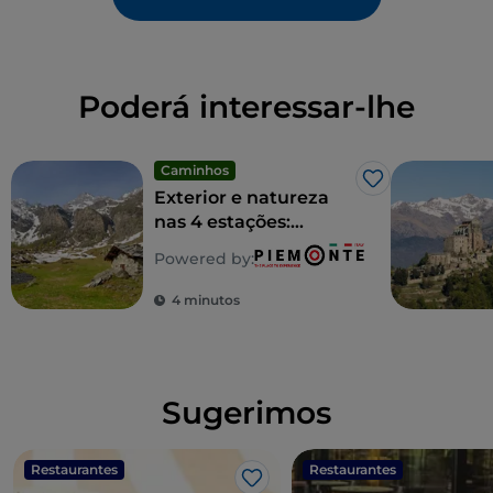
Poderá interessar-lhe
Caminhos
Gosto
Exterior e natureza
nas 4 estações:
Piemonte é uma
Powered by:
experiência
inesperada
4 minutos
Sugerimos
Restaurantes
Restaurantes
Gosto