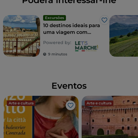
Poderá interessar-lhe
Excursões
Gosto
10 destinos ideais para
uma viagem com
crianças
Powered by:
9 minutos
Eventos
Arte e cultura
Arte e cultura
Gosto