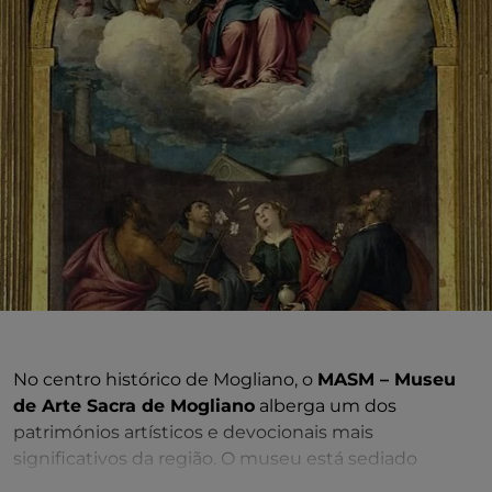
No centro histórico de Mogliano, o
MASM – Museu
de Arte Sacra de Mogliano
alberga um dos
patrimónios artísticos e devocionais mais
significativos da região. O museu está sediado
na
Igreja de Santa Maria in Piazza
, um antigo