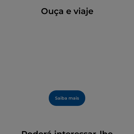
se naturalmente num itinerário entre igrejas
históricas, arquitetura civil e aldeias do interior da
Ouça e viaje
região das Marcas, seguindo os passos de um dos
grandes mestres do Renascimento italiano.
Informações sobre horários e bilhetes estão
disponíveis no site oficial do
MASM
.
Saiba mais