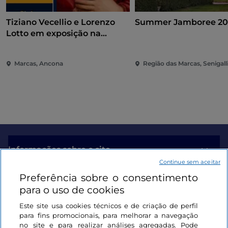
Tiziano Vecellio e Lorenzo
Summer Jamboree 20
Lotto em exposição na
Pinacoteca de Ancona
Marcas, Ancona
Região das Marcas, Senigall
Informações sobre o site
Continue sem aceitar
Preferência sobre o consentimento
Ligações úteis
para o uso de cookies
Este site usa cookies técnicos e de criação de perfil
Iniciar sessão
para fins promocionais, para melhorar a navegação
no site e para realizar análises agregadas. Pode