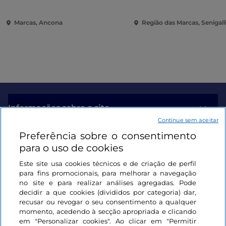
Pinacoteca de Ancona
Marcas, Ancona
Região das Marcas, Senigall
Informações sobre o site
Continue sem aceitar
Preferência sobre o consentimento
Ligações úteis
para o uso de cookies
Este site usa cookies técnicos e de criação de perfil
Iniciar sessão
para fins promocionais, para melhorar a navegação
no site e para realizar análises agregadas. Pode
Mantenha-se em contacto
decidir a que cookies (divididos por categoria) dar,
recusar ou revogar o seu consentimento a qualquer
momento, acedendo à secção apropriada e clicando
em "Personalizar cookies". Ao clicar em "Permitir