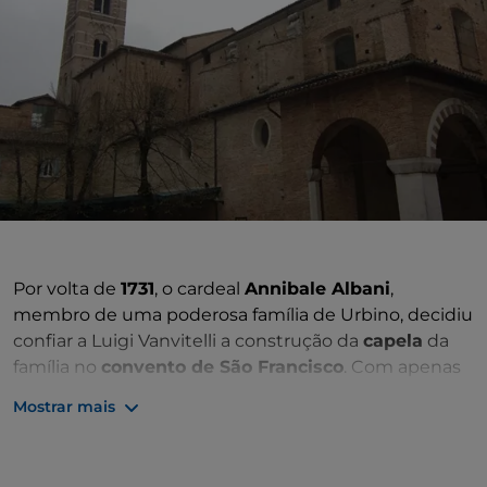
Por volta de
1731
, o cardeal
Annibale Albani
,
membro de uma poderosa família de Urbino, decidiu
confiar a Luigi Vanvitelli a construção da
capela
da
família no
convento de São Francisco
. Com apenas
trinta anos, Vanvitelli já era um talento consagrado
Mostrar mais
da arquitetura e estava a restaurar o
palácio da
família Albani
, a poucos passos de distância.
Naquela que durante séculos foi uma sala capitular, o