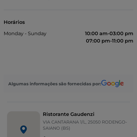
Multibanco
Fala-se inglês
Horários
Google Pay
Monday - Sunday
10:00 am-03:00 pm
Mastercard
07:00 pm-11:00 pm
Parque de estacionamento
Mesas de exterior
Visa
Wi-Fi
Algumas informações são fornecidas por:
Ristorante Gaudenzi
VIA CANTARANA 1/L, 25050 RODENGO-
SAIANO (BS)