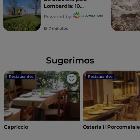
Lombardia: 10
itinerários em família
Powered by:
7 minutos
Sugerimos
Restaurantes
Restaurantes
Gosto
Capriccio
Osteria il Porcomaial