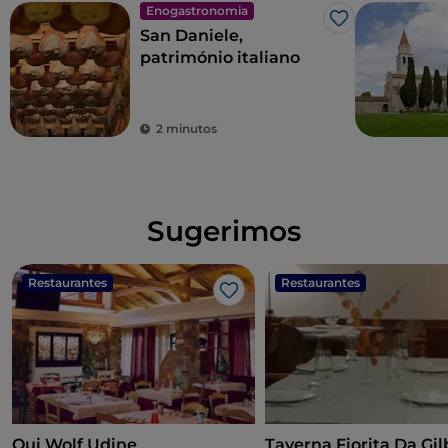
Enogastronomia
Gosto
San Daniele,
património italiano
2 minutos
Sugerimos
Restaurantes
Restaurantes
Gosto
Qui Wolf Udine
Taverna Fi