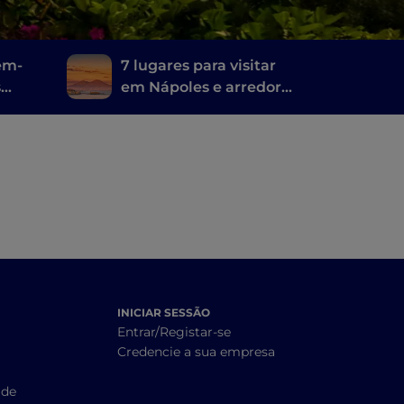
bem-
7 lugares para visitar
s
em Nápoles e arredores
onde foi filmado Mare
fuori
INICIAR SESSÃO
Entrar/Registar-se
Credencie a sua empresa
ade