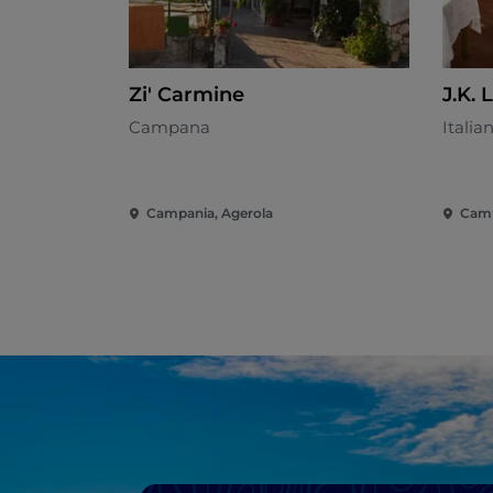
Zi' Carmine
J.K.
Campana
Italia
Campania, Agerola
Camp