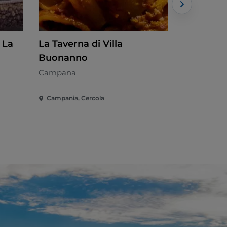
 La
La Taverna di Villa
Umberto 
Buonanno
Cozinha de
Campana
Campania, Cercola
Campania, 