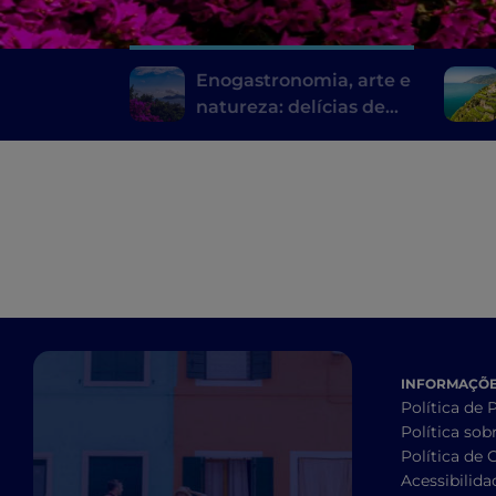
Enogastronomia, arte e
natureza: delícias de
Sorrento
INFORMAÇÕES
Política de 
Política sob
Política de 
Acessibilida