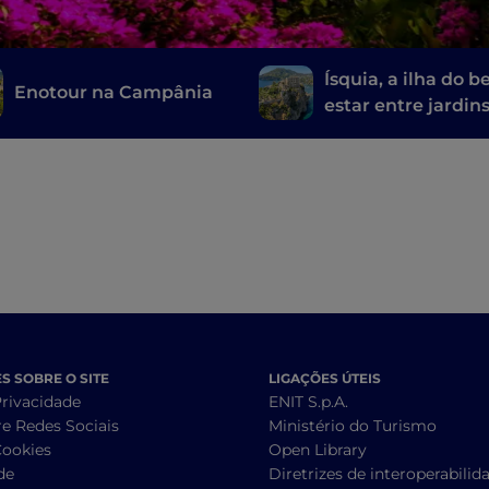
Ísquia, a ilha do 
Enotour na Campânia
estar entre jardin
termais e fontes
naturais
 SOBRE O SITE
LIGAÇÕES ÚTEIS
Privacidade
ENIT S.p.A.
re Redes Sociais
Ministério do Turismo
Cookies
Open Library
de
Diretrizes de interoperabilid