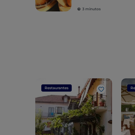
maravilhas para o
3 minutos
paladar
Restaurantes
Re
Gosto