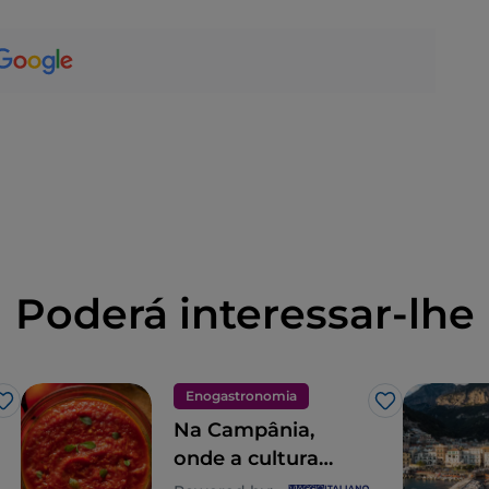
Poderá interessar-lhe
Enogastronomia
Gosto
Gosto
Na Campânia,
onde a cultura
gastronómica é