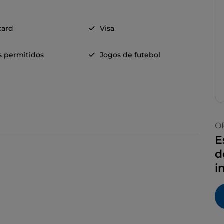
card
Visa
s permitidos
Jogos de futebol
O
E
d
i