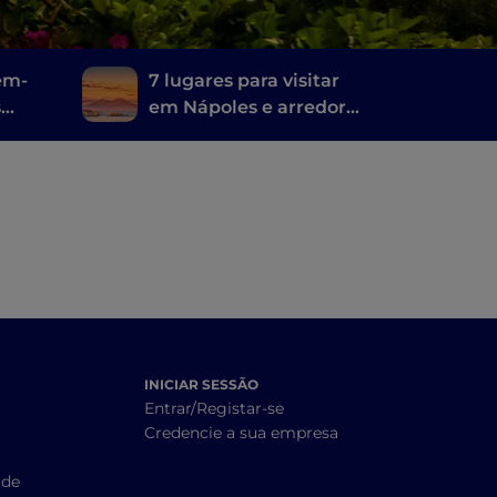
bem-
7 lugares para visitar
s
em Nápoles e arredores
onde foi filmado Mare
fuori
INICIAR SESSÃO
Entrar/Registar-se
Credencie a sua empresa
ade