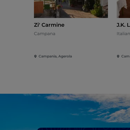
Zi' Carmine
J.K.
Campana
Italia
Campania, Agerola
Camp