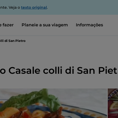
nte. Veja o
texto original
.
 fazer
Planeie a sua viagem
Informações
li di San Pietro
 Casale colli di San Piet