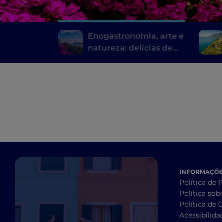
Enogastronomia, arte e
natureza: delícias de
Sorrento
INFORMAÇÕES
Política de 
Política sob
Política de 
Acessibilida