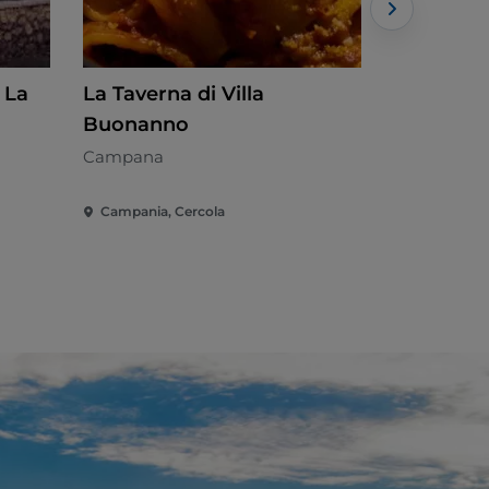
 La
La Taverna di Villa
Umberto 
Buonanno
Cozinha de
Campana
Campania, Cercola
Campania, 