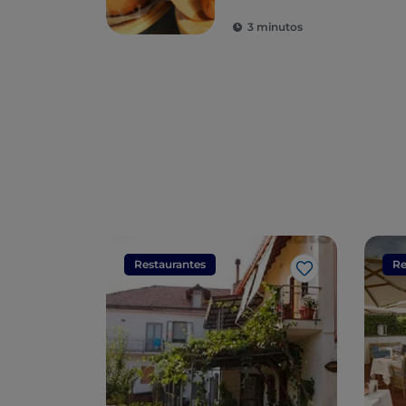
maravilhas para o
3 minutos
paladar
Restaurantes
Re
Gosto