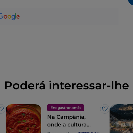
Poderá interessar-lhe
Enogastronomia
Gosto
Gosto
Na Campânia,
onde a cultura
gastronómica é