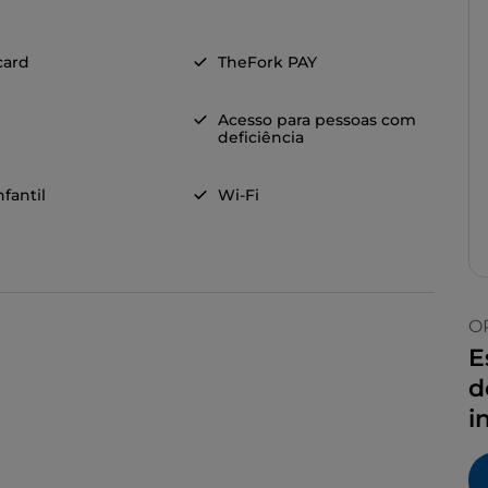
card
TheFork PAY
Acesso para pessoas com
deficiência
fantil
Wi-Fi
O
E
d
i