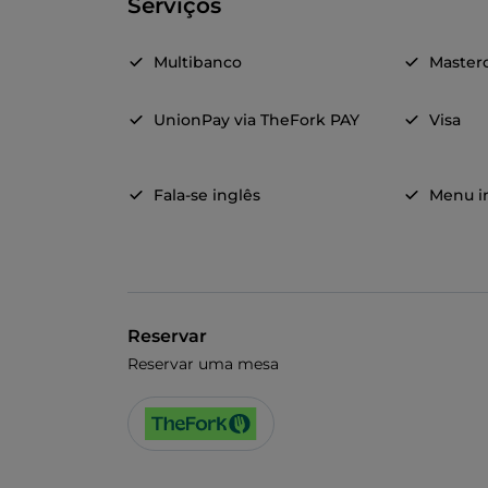
Serviços
Multibanco
Master
UnionPay via TheFork PAY
Visa
Fala-se inglês
Menu in
Reservar
Reservar uma mesa