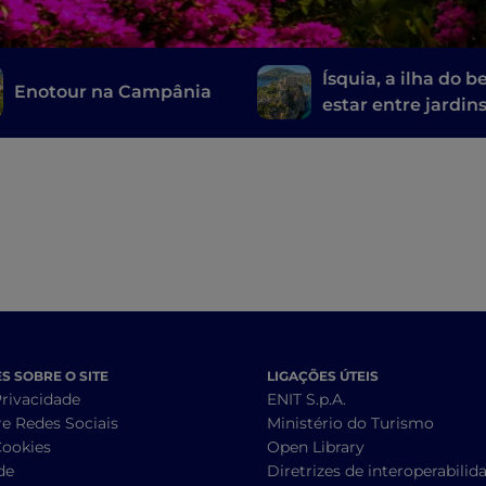
Ísquia, a ilha do 
Enotour na Campânia
estar entre jardin
termais e fontes
naturais
 SOBRE O SITE
LIGAÇÕES ÚTEIS
Privacidade
ENIT S.p.A.
re Redes Sociais
Ministério do Turismo
Cookies
Open Library
de
Diretrizes de interoperabilid