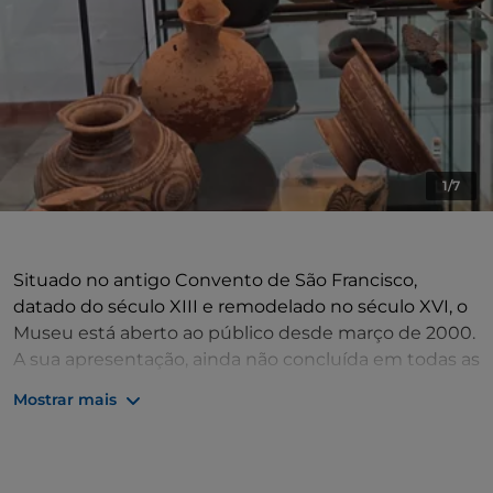
1/7
Situado no antigo Convento de São Francisco,
datado do século XIII e remodelado no século XVI, o
Museu está aberto ao público desde março de 2000.
A sua apresentação, ainda não concluída em todas as
secções, está dividida com base em critérios
Mostrar mais
cronológicos. A primeira secção é dedicada aos
testemunhos mais antigos do território de Eboli,
incluindo artefactos do Neolítico Superior e túmulos
do período Eneolítico (fácies do "Gaudo"). Além disso,