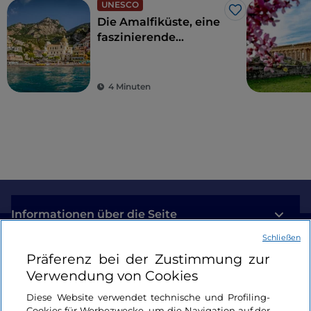
UNESCO
Like
Die Amalfiküste, eine
faszinierende
Aussicht auf das
kobaltblaue Meer
4 Minuten
Informationen über die Seite
Schließen
Nützliche Links
Präferenz bei der Zustimmung zur
Verwendung von Cookies
Login
Diese Website verwendet technische und Profiling-
Cookies für Werbezwecke, um die Navigation auf der