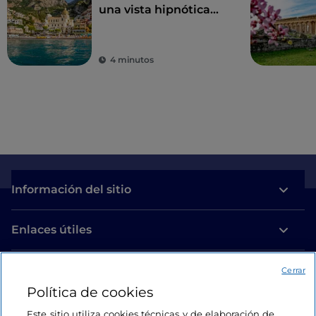
una vista hipnótica
del mar azul cobalto
4 minutos
Información del sitio
Enlaces útiles
Acceso
Cerrar
Política de cookies
Estamos en contacto
Este sitio utiliza cookies técnicas y de elaboración de