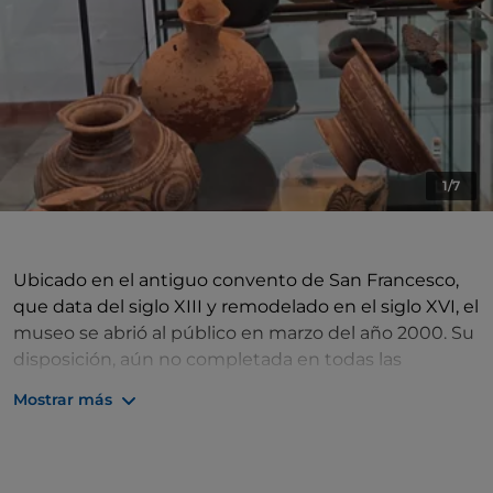
1/7
Ubicado en el antiguo convento de San Francesco,
que data del siglo XIII y remodelado en el siglo XVI, el
museo se abrió al público en marzo del año 2000. Su
disposición, aún no completada en todas las
secciones, se divide en función de criterios
Mostrar más
cronológicos. La primera sección está dedicada a los
testimonios más antiguos de la zona de Éboli, que
incluyen artefactos del Neolítico superior y tumbas
del Eneolítico (facies del Gaudo). Además, se