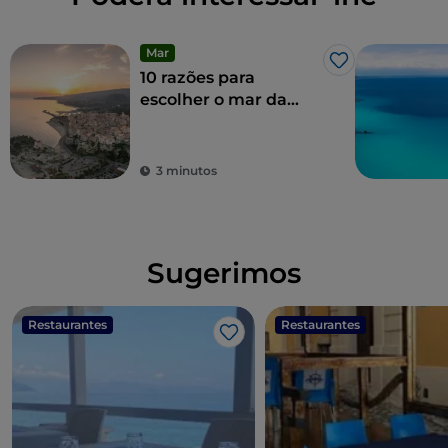
Mar
Gosto
10 razões para
escolher o mar da
Costa degli Dei no
inverno
3 minutos
Sugerimos
Restaurantes
Restaurantes
Gosto