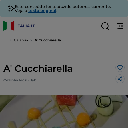
Este conteúdo foi traduzido automaticamente.
Veja o
texto original
.
...
Calábria
A' Cucchiarella
A' Cucchiarella
Gos
Cozinha local - €€