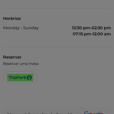
Visa
Acesso para pessoas com deficiência
Horários
Animais permitidos
Monday - Sunday
12:30 pm-02:30 pm
Fala-se inglês
07:15 pm-12:00 am
Fala-se francês
Wi-Fi
Reservar
Reservar uma mesa