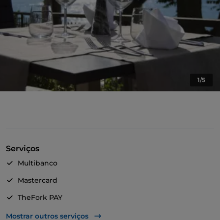
1/5
Serviços
Multibanco
Mastercard
TheFork PAY
UnionPay via TheFork PAY
Mostrar outros serviços