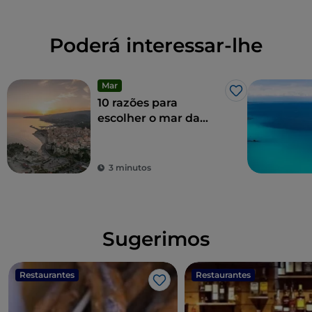
Poderá interessar-lhe
Mar
Gosto
10 razões para
escolher o mar da
Costa degli Dei no
inverno
3 minutos
Sugerimos
Restaurantes
Restaurantes
Gosto