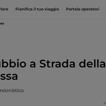
 fare
Pianifica il tuo viaggio
Portale operatori
ssa
bbio a Strada della
ssa
rsionistico
P