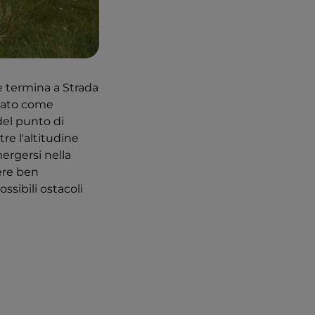
e termina a Strada
icato come
del punto di
re l'altitudine
ergersi nella
sere ben
ssibili ostacoli