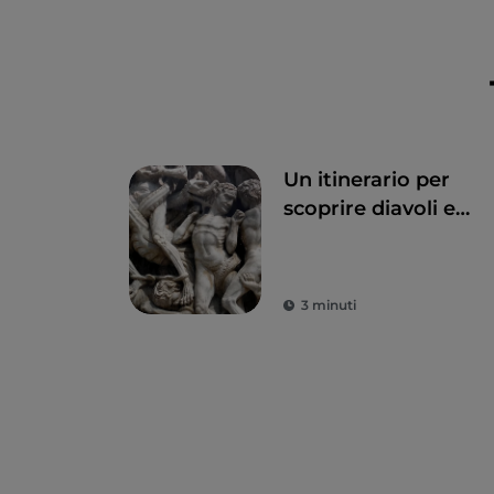
ALTITUDINE MIN
Scarica la mappa
Un itinerario per
Map data @
Open
scoprire diavoli e
I dati sono disp
demoni nell'arte um
3 minuti