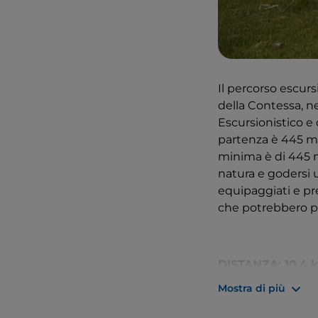
Il percorso escur
della Contessa, n
Escursionistico e 
partenza è 445 me
minima è di 445 m
natura e godersi u
equipaggiati e pre
che potrebbero pr
DISTANZA: 10,4 
Mostra di più
ALTITUDINE MAS