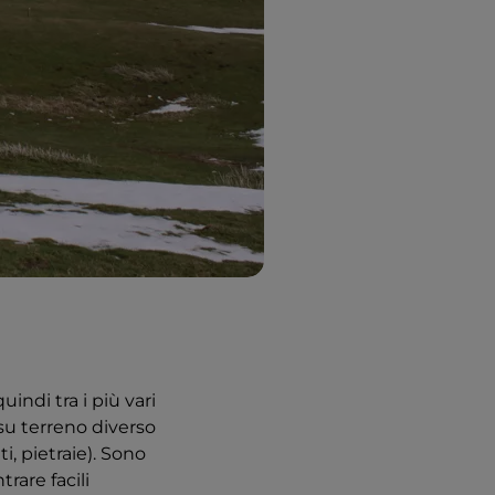
ndi tra i più vari
 su terreno diverso
i, pietraie). Sono
rare facili