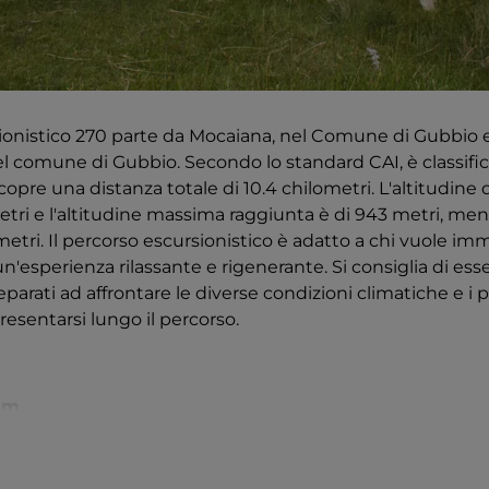
sionistico 270 parte da Mocaiana, nel Comune di Gubbio 
el comune di Gubbio. Secondo lo standard CAI, è classif
copre una distanza totale di 10.4 chilometri. L'altitudine 
tri e l'altitudine massima raggiunta è di 943 metri, ment
etri. Il percorso escursionistico è adatto a chi vuole imm
n'esperienza rilassante e rigenerante. Si consiglia di es
parati ad affrontare le diverse condizioni climatiche e i po
esentarsi lungo il percorso.
km
SIMA: 943 m