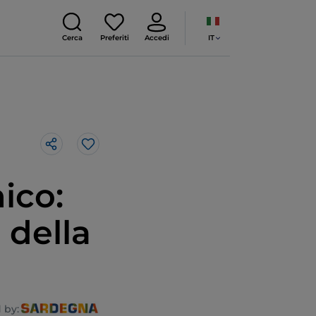
IT
Cerca
Preferiti
Accedi
Like
ico:
 della
 by: