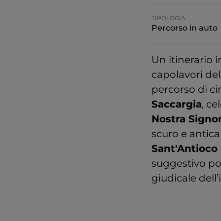
TIPOLOGIA
Percorso in auto
Un itinerario 
capolavori dell
percorso di cir
Saccargia
, ce
Nostra Signo
scuro e antica
Sant'Antioco 
suggestivo por
giudicale dell’i