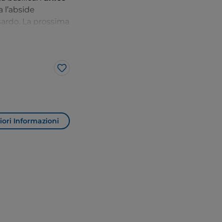
 l’abside
sardo. La prossima
Like
ori Informazioni