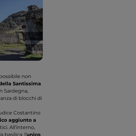
mpossibile non
 della Santissima
in Sardegna,
anza di blocchi di
giudice Costantino
ico aggiunto a
ci. All’interno,
basilica: l’
unico