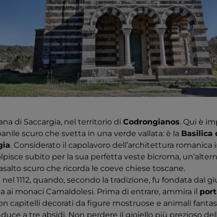
ana di Saccargia, nel territorio di
Codrongianos
. Qui è i
anile scuro che svetta in una verde vallata: è la
Basilica
gia
. Considerato il capolavoro dell’architettura romanica 
pisce subito per la sua perfetta veste bicroma, un’altern
asalto scuro che ricorda le coeve chiese toscane.
ia nel 1112, quando, secondo la tradizione, fu fondata dal 
ta ai monaci Camaldolesi. Prima di entrare, ammira il
port
con capitelli decorati da figure mostruose e animali fantasti
uce a tre absidi. Non perdere il gioiello più prezioso della 