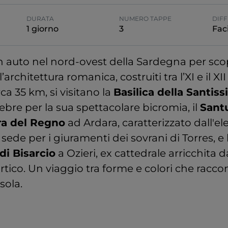
DURATA
NUMERO TAPPE
DIFF
1 giorno
3
Faci
in auto nel nord-ovest della Sardegna per scop
’architettura romanica, costruiti tra l’XI e il XI
ca 35 km, si visitano la
Basilica della Santiss
lebre per la sua spettacolare bicromia, il
Santu
ra del Regno
ad Ardara, caratterizzato dall'e
 sede per i giuramenti dei sovrani di Torres, 
di Bisarcio
a Ozieri, ex cattedrale arricchita 
tico. Un viaggio tra forme e colori che raccon
sola.