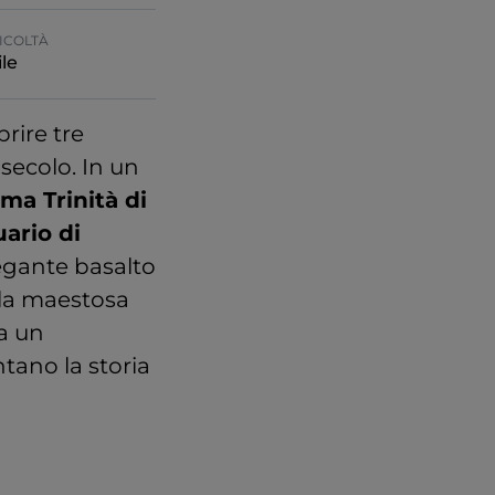
ICOLTÀ
le
rire tre
I secolo. In un
ima Trinità di
ario di
legante basalto
e la maestosa
da un
tano la storia