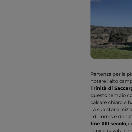
Partenza per la pi
notare l’alto camp
Trinità di Saccar
questo tempio col
calcare chiaro e b
La sua storia iniz
I di Torres e dona
fine XIII secolo
, 
l’unica navata cond