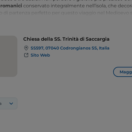
i romanici
conservato integralmente nell’isola, che decora
nto di partenza perfetto per questo viaggio nel Medioevo 
la vicina Ardara.
Chiesa della SS. Trinità di Saccargia
SS597, 07040 Codrongianos SS, Italia
Sito Web
Maggi
a