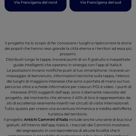
Via Francigena del nord
Via Francigena del sud
Il progetto ha lo scopo di far conoscere i luoghi e ripercorrere la storia
dei popoli che hanno reso grande la città eterna e i territori ad essa più
prossimi.
Distribuiti lungo le tappe, troverai punti di wi-fi gratuito e inaspettate
guide intelligenti che operano in sinergia con l’app di Italia.it.
Le postazioni inviano notifiche push al tuo smartphone: riceverai un
messaggio di benvenuto, informazioni tecniche sulla tappa, l’elenco
dei luoghi di maggiore interesse che sono a portata di mano sul tuo
percorso oltre a schede informative per ciascun POI e video. I punti di
interesse (POI) suggeriti dall’app, sono il diamante nascosto del
progetto, dal momento che almeno il 40% di loro è rappresentato da
siti di eccellenza raramente inseriti nei circuiti di visita internazionali.
Tutto questo per creare una avventura immersiva e inedita dell'offerta
turistica del territorio.
Il progetto
Antichi Cammini d’Italia
include anche una serie di bus tour
gratuiti. All’interno dell’app Italia.it, i tracciati dei Cammini mostrano
dei segnaposto in corrispondenza di alcune località che ti
segnaleranno la possibilità di partecipare ai bus-tour. Cliccando sui