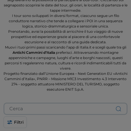
segnaposto scoprirai le date del tour, gli orari, le località di partenza e le
tappe intermedie.
I tour sono sviluppati in diversi format, ciascuno segue un filo
conduttore narrativo che tende a collegare i POI in una sequenza
logica, storico-drammaturgica e sensoriale unica.
Prenotando, avrai la possibilità di arricchire il tuo viaggio di nuove
prospettive ed esperienze grazie al piacere di una confortevole
escursione e al racconto di una guida dedicata.
Muovi i tuoi primi passi scaricando l’app di Italia.it e scegli quale tra gli
Antichi Cammini d’Italia
preferisci. Attraversando montagne
appenniniche e campagne, luoghi d’arte e borghi nascosti, questi
percorsi ti regaleranno natura, cultura e ricordi indimenticabili tutti da
vivere.
Progetto finanziato dall’Unione Europea – Next Generation EU «Antichi
Cammini d’Italia», PNRR – Missione M1C3 Investimento 4.3 Intervento
274 - soggetto attuatore MINISTERO DEL TURISMO, soggetto
esecutore ENIT S.p.A.
Filtri