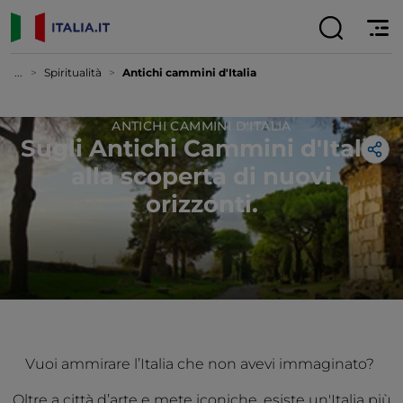
...
Spiritualità
Antichi cammini d'Italia
ANTICHI CAMMINI D'ITALIA
Sugli Antichi Cammini d'Italia
alla scoperta di nuovi
orizzonti.
Vuoi ammirare l’Italia che non avevi immaginato?
Oltre a città d’arte e mete iconiche, esiste un'Italia più