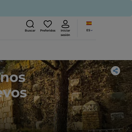
ES
Buscar
Preferidos
Iniciar
sesión
inos
evos