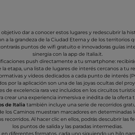
objetivo dar a conocer estos lugares y redescubrir la his
n a la grandeza de la Ciudad Eterna y de los territorios q
ncontrarás puntos de wifi gratuito e innovadoras guías in
sinergia con la app de Italia.it.
tificaciones push directamente a tu smartphone: recibir
 la etapa, una lista de lugares de interés cercanos a tu r
formativas y vídeos dedicados a cada punto de interés (PO
os por la aplicación son una de las joyas ocultas del pro
s de excelencia rara vez incluidos en los circuitos turísti
 crear una experiencia inmersiva e inédita de la oferta tur
 de Italia
también incluye una serie de recorridos gratu
dos de los Caminos muestran marcadores en determinadas l
s recorridos. Al hacer clic en ellos, podrás descubrir las fe
los puntos de salida y las paradas intermedias.
n en diferentes formatos, cada uno siguiendo un hilo na