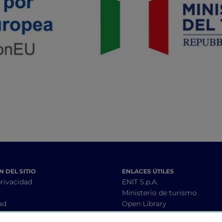
 DEL SITIO
ENLACES ÚTILES
privacidad
ENIT S.p.A.
Ministerio de turismo
ad
Open Library
condiciones
Interoperability guidelines