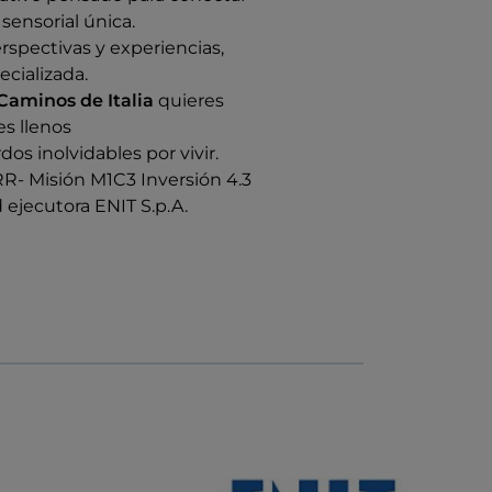
sensorial única.
rspectivas y experiencias,
cializada.
Caminos de Italia
quieres
es llenos
os inolvidables por vivir.
RR- Misión M1C3 Inversión 4.3
 ejecutora ENIT S.p.A.