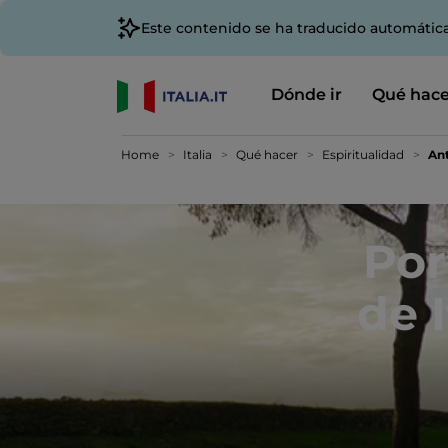
Este contenido se ha traducido automátic
Dónde ir
Qué hace
Home
Italia
Qué hacer
Espiritualidad
Ant
Por
de 