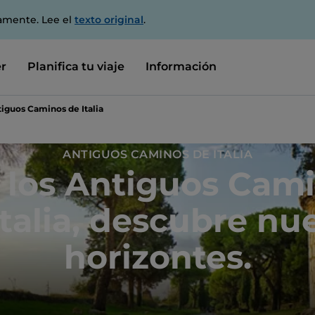
amente. Lee el
texto original
.
r
Planifica tu viaje
Información
iguos Caminos de Italia
ANTIGUOS CAMINOS DE ITALIA
 los Antiguos Cam
Italia, descubre nu
horizontes.