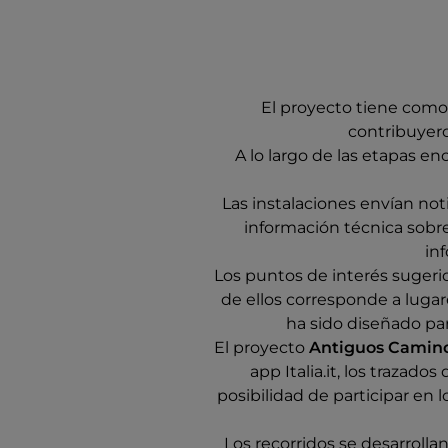
El proyecto tiene como 
contribuyero
A lo largo de las etapas e
Las instalaciones envían no
información técnica sobre
in
Los puntos de interés sugerid
de ellos corresponde a lugare
ha sido diseñado para
El proyecto
Antiguos Caminos
app Italia.it, los traza
posibilidad de participar en lo
Los recorridos se desarrolla