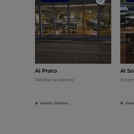
J’aime
Al Prato
Al So
Méditerranéenne
Pizzer
Veneto, Padova
Vene