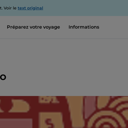
. Voir le
text original
Préparez votre voyage
Informations
go