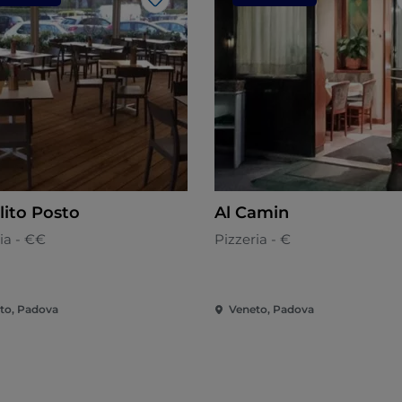
J’aime
lito Posto
Al Camin
ia - €€
Pizzeria - €
to, Padova
Veneto, Padova