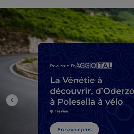
Powered By
La Vénétie à
découvrir, d’Oderz
à Polesella à vélo
Trévise
En savoir plus