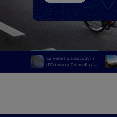
La Vénétie à découvrir,
d’Oderzo à Polesella à
vélo