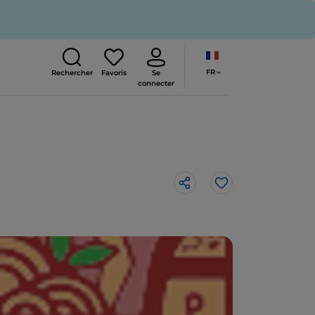
FR
Rechercher
Favoris
Se
connecter
J’aime