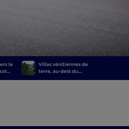
ers la
Villas vénitiennes de
col
terre, au-delà du
o di
Palladio. Une chasse au
trésor par voie d'eau