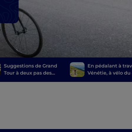
Suggestions de Grand
En pédalant à trav
Tour à deux pas des
Vénétie, à vélo du 
Thermes d'Abano et de
Pordoi à Lorenzag
Montegrotto
Cadore