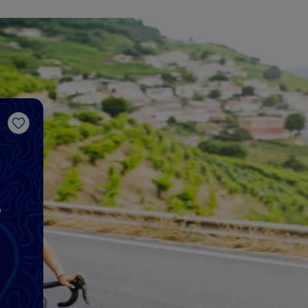
J’aime
o