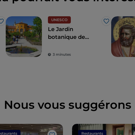
UNESCO
J’aime
J’aime
Le Jardin
botanique de
Padoue, le plus
ancien au monde
3 minutes
Nous vous suggérons
staurants
Restaurants