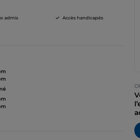
x admis
Accès handicapés
 pm
 pm
O
mé
V
 pm
l
 pm
a