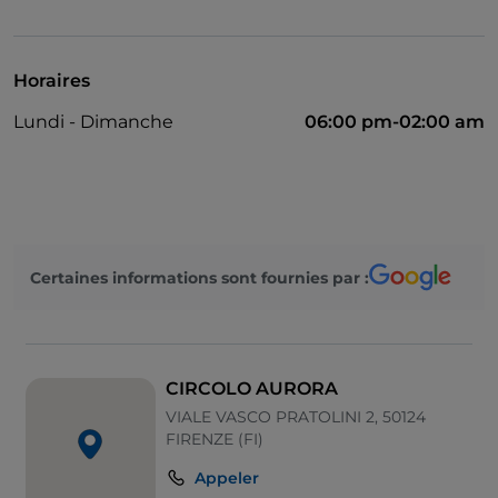
Dîner spectacle
Cocktail
Horaires
On parle anglais
Lundi - Dimanche
06:00 pm-02:00 am
Google Pay
Diners Club
Mastercard
Tables en terrasse
Certaines informations sont fournies par :
Visa
Wi-Fi
CIRCOLO AURORA
VIALE VASCO PRATOLINI 2, 50124
FIRENZE (FI)
Appeler