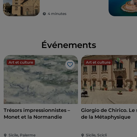
et la plus complexe
horloge astronomique
4 minutes
du monde
Événements
Art et culture
Art et culture
J’aime
Trésors impressionnistes –
Giorgio de Chirico. Le 
Monet et la Normandie
de la Métaphysique
Sicile, Palerme
Sicile, Scicli