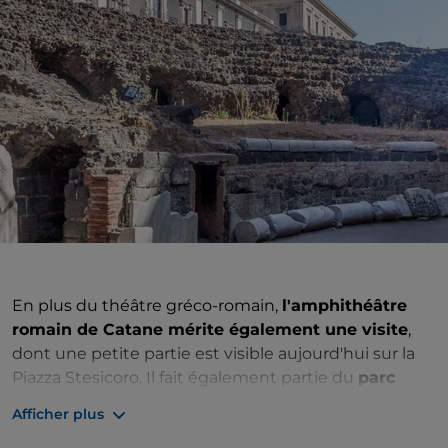
En plus du théâtre gréco-romain,
l'amphithéâtre
romain de Catane mérite également une visite
,
dont une petite partie est visible aujourd'hui sur la
Piazza Stesicoro. Il fait également partie du
parc
archéologique gréco-romain de la ville
.
Afficher plus
Il a probablement été construit au IIe siècle apr. J.-C.,