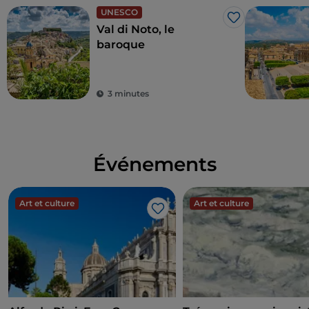
UNESCO
J’aime
Val di Noto, le
baroque
3 minutes
Événements
Art et culture
Art et culture
J’aime