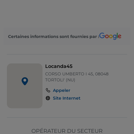
Wi-Fi
Tables en terrasse
Espace fumeurs
Certaines informations sont fournies par :
Salle de bain pour personnes à mobilité réduite
Locanda45
CORSO UMBERTO I 45, 08048
TORTOLI' (NU)
Appeler
Site Internet
OPÉRATEUR DU SECTEUR