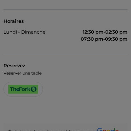
UnionPay via TheFork PAY
Visa
Horaires
Accès handicapés
Lundi - Dimanche
12:30 pm-02:30 pm
Animaux admis
07:30 pm-09:30 pm
On parle anglais
On parle français
Réservez
Wi-Fi
Réserver une table