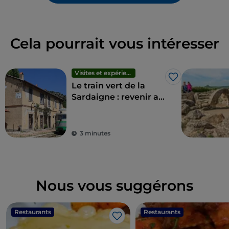
Cela pourrait vous intéresser
Visites et expériences
J’aime
Le train vert de la
Sardaigne : revenir au
rythme tranquille
d'antan
3 minutes
Nous vous suggérons
Restaurants
Restaurants
J’aime