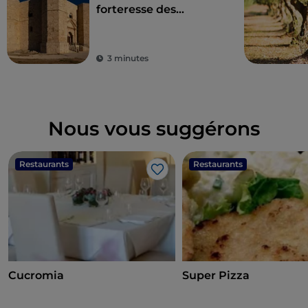
forteresse des
mystères d'Andria
3 minutes
Nous vous suggérons
Restaurants
Restaurants
J’aime
Cucromia
Super Pizza