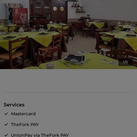
1/5
Services
Mastercard
TheFork PAY
UnionPay via TheFork PAY