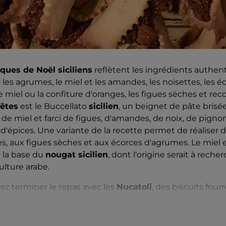
ques de Noël siciliens
reflètent les ingrédients authen
ue les agrumes, le miel et les amandes, les noisettes, les 
, le miel ou la confiture d'oranges, les figues sèches et r
fêtes
est le Buccellato
sicilien
, un beignet de pâte brisée
 de miel et farci de figues, d'amandes, de noix, de pigno
 d'épices. Une variante de la recette permet de réaliser 
s, aux figues sèches et aux écorces d'agrumes. Le miel
 la base du
nougat sicilien
, dont l'origine serait à reche
ulture arabe.
ez terminer le repas avec les
Nucatoli
, des biscuits fou
 écorces d'agrumes, aux fruits confits, au miel ou à la co
 et recouverts de sucre glace.