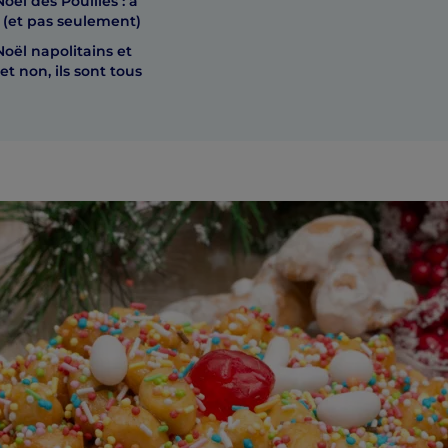
oël des Pouilles : à
(et pas seulement)
Noël napolitains et
s et non, ils sont tous