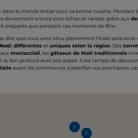
ée dans le monde entier pour sa bonne cuisine. Pendant l
nes deviennent encore plus riches et variées grâce aux
de
nt préparés que pendant ces moments de fête.
 dire que vous avez vécu pleinement l'Italie sans avoir
 Noël
,
différentes
et
uniques selon la région
. Des
torro
e
aux
mostaccioli
, les
gâteaux de Noël traditionnels
mont
 le lien profond avec son passé. Il est temps de découvr
talie
avant de commencer à planifier vos prochaines va
2
2