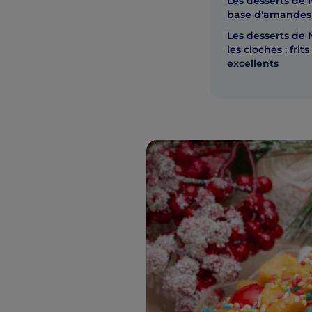
Les desserts de N
base d'amandes 
Les desserts de 
les cloches : frit
excellents