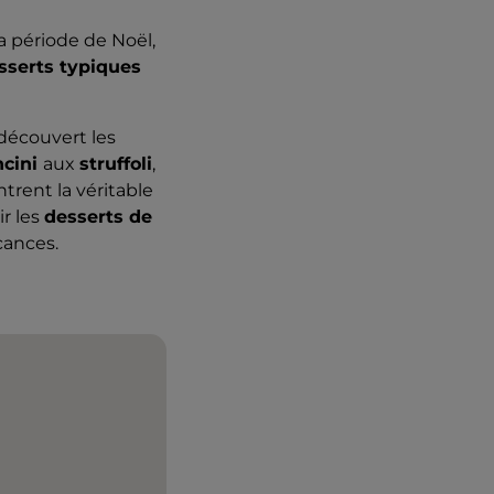
a période de Noël,
sserts typiques
 découvert les
ncini
aux
struffoli
,
rent la véritable
ir les
desserts de
cances.