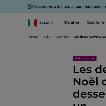
Ce contenu a été traduit automatiquement
Où aller
Que faire
Home
Italie
Que faire
Les desserts typiques 
Gastronomie
Les d
Noël d
desse