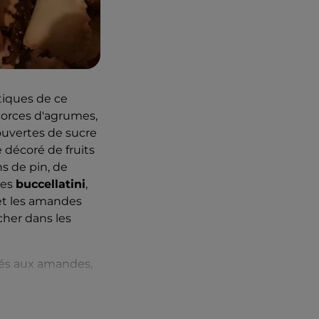
tiques de ce
écorces d'agrumes,
ecouvertes de sucre
 décoré de fruits
ns de pin, de
des
buccellatini
,
 et les amandes
rcher dans les
rrés aux amandes,
nfiture d'oranges,