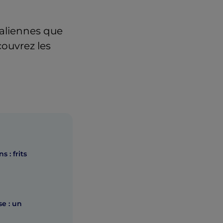
taliennes que
couvrez les
 : frits
se : un