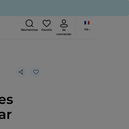
FR
Rechercher
Favoris
Se
connecter
J’aime
e
des
ar