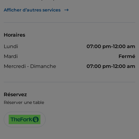
Dîner spectacle
Afficher d’autres services
Cocktail
On parle allemand
Horaires
On parle anglais
Lundi
07:00 pm-12:00 am
On parle français
Mardi
Fermé
Menu enfant
Mercredi - Dimanche
07:00 pm-12:00 am
Matchs de football
On parle espagnol
Réservez
Wi-Fi
Réserver une table