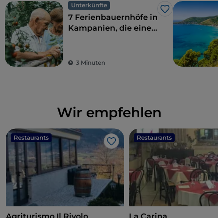
Unterkünfte
Like
7 Ferienbauernhöfe in
Kampanien, die eine
perfekte Kombination
aus ökologischer
Nachhaltigkeit und
3 Minuten
Geschmack bieten
Wir empfehlen
Restaurants
Restaurants
Like
Agriturismo Il Rivolo
La Carina