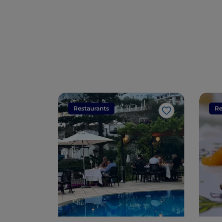
Restaurants
Re
J’aime