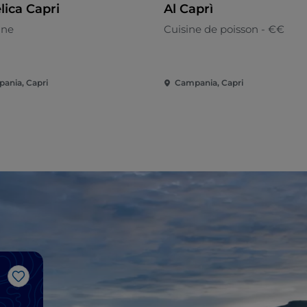
lica Capri
Al Caprì
nne
Cuisine de poisson - €€
ania, Capri
Campania, Capri
J’aime