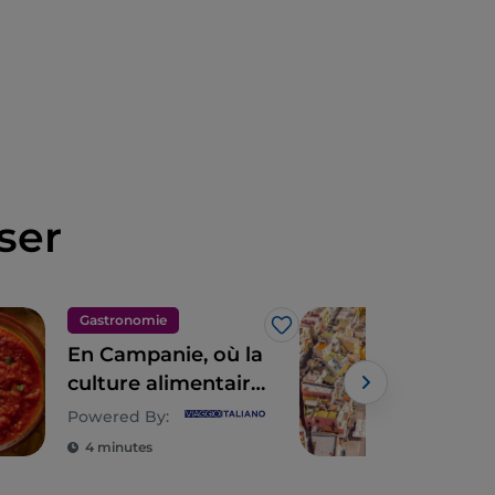
ser
Gastronomie
Îles
J’aime
En Campanie, où la
Pro
culture alimentaire
car
est un style de vie
d'e
Powered By:
tou
4 minutes
2 m